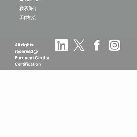
联系我们
工作机会
All rights
reserved@
Eurovent Certita
Certification