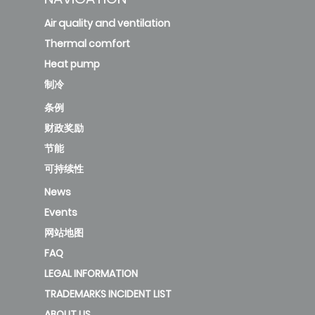
Air quality and ventilation
Thermal comfort
Heat pump
制冷
条例
财政奖励
节能
可持续性
News
Events
网站地图
FAQ
LEGAL INFORMATION
TRADEMARKS INCIDENT LIST
ABOUT US