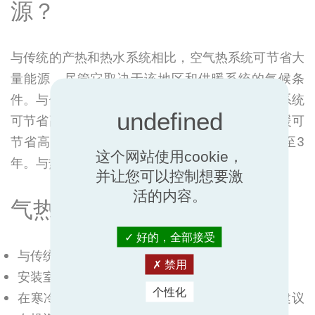
源？
与传统的产热和热水系统相比，空气热系统可节省大
量能源，尽管它取决于该地区和供暖系统的气候条
件。与使用柴油的传统锅炉系统相比，使用地暖系统
可节省高达 50% 至 55% 的费用，使用散热器供暖可
节省高达 15% 至 20% 的费用。摊销年限为2年至3
这个网站使用cookie，
年。与热太阳能结合可以取得优异的结果。
并让您可以控制想要激
活的内容。
气热的要求
好的，全部接受
与传统系统相比，初始投资较高。
禁用
安装室外机（影响美观并产生噪音）。
个性化
在寒冷的气候地区，季节性表现会降低，因此建议