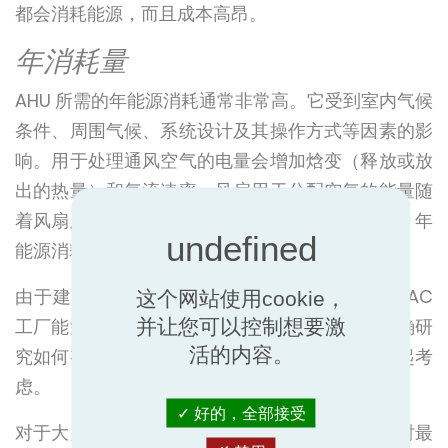
都会消耗能源，而且成本高昂。
年消耗量
AHU 所需的年能源消耗通常非常高。它受到室内气候
条件、周围气候、系统设计及其操作方式等因素的影
响。用于处理通风空气的电量会增加焓变（释放或放
出的热量）和气流速率。风扇用于分配空气的能量随
着风扇及其驱动系统的气流、压力和效率而增加。年
能源消耗总量是由这些过程的总和得出的。
由于建筑能源占欧洲能源使用量的 40%，而 HVAC
这个网站使用cookie，
工厂能源是其中最大的组成部分，因此有必要正确研
并让您可以控制想要激
活的内容。
究如何有效运行通风系统，并将其与装置成本一起考
虑。
好的，全部接受
对于大多数公司来说，财务方面通常是考虑选择时最