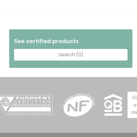
See certified products
Search (0)
F
o
m