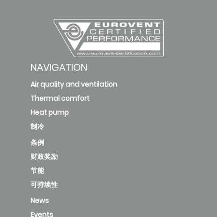
NAVIGATION
Air quality and ventilation
Thermal comfort
Heat pump
制冷
条例
财政奖励
节能
可持续性
News
Events