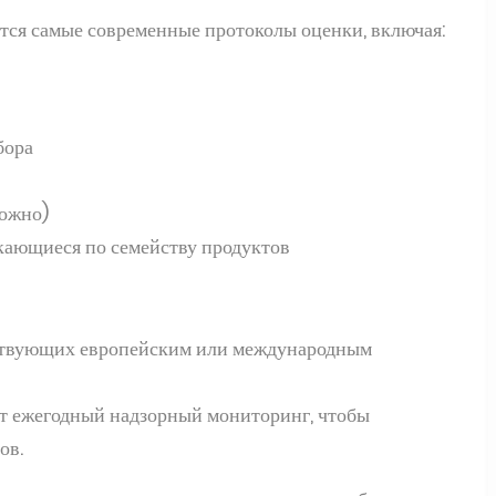
ся самые современные протоколы оценки, включая:
бора
можно)
кающиеся по семейству продуктов
тствующих европейским или международным
ят ежегодный надзорный мониторинг, чтобы
ов.