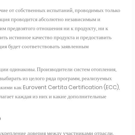
ичие от собственных испытаний, проводимых только
кация проводится абсолютно независимым и
м предвзятого отношения ни к продукту, ни к
ить истинное качество продукта и предоставить
ция будет соответствовать заявленным
ции одинаковы. Производители систем отопления,
выбирать из целого ряда программ, реализуемых
акими как Eurovent Certita Certification (ECC),
лагает каждая из них и какие дополнительные
?
укрепление доверия между участниками отрасли.