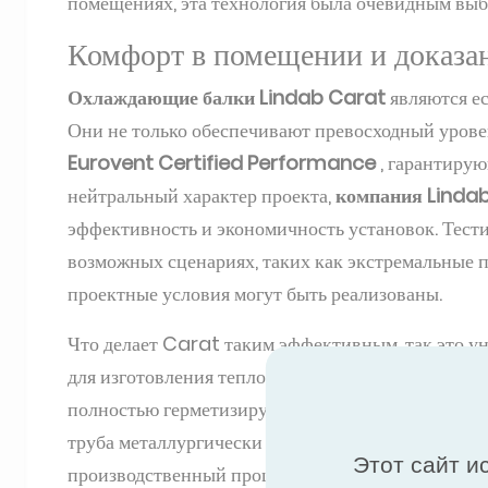
помещениях, эта технология была очевидным выб
Комфорт в помещении и доказа
Охлаждающие балки Lindab Carat
являются е
Они не только обеспечивают превосходный уровен
Eurovent Certified Performance
, гарантиру
нейтральный характер проекта,
компания Linda
эффективность и экономичность установок. Тест
возможных сценариях, таких как экстремальные 
проектные условия могут быть реализованы.
Что делает Carat таким эффективным, так это у
для изготовления теплонесущих профилей. В ход
полностью герметизируются двумя тонкими алю
труба металлургически соединена с алюминием, 
Этот сайт и
производственный процесс не только позволяет 