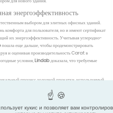
ором для нового здания.
нная энергоэффективность
стественным выбором для элитных офисных зданий.
ь комфорта для пользователя, но и имеют сертификат
ющий их энергоэффективность. Учитывая углеродно-
b
пошла еще дальше, чтобы продемонстрировать
ируя и оценивая производительность Carat в
погодные условия,
Lindab
доказала, что требуемые
никальный процесс холодной прокатки, используемый
е этого процесса медные водопроводящие трубы
миниевыми теплопоглощающими листами. Медная
обеспечивая оптимальную теплопередачу. Этот
спользует кукис и позволяет вам контролиро
получить высокоэффективный теплообменник, но и