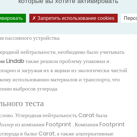
которые вы хотите активировать
ериала.
го 5 кг на метр, но обеспечивает мощность
тивировать
Запретить использование cookies
Перс
лее 50 Вт охлаждения на кг материала. Это означает
я пассивного устройства.
леродной нейтральности, необходимо было учитывать
ия Lindab
также решила проблему упаковки и
парно и загружая их в ящики из экологически чистой
кому использованию материалов и транспорта, что
ению выбросов углерода.
льного теста
слово. Углеродная нейтральность Carat была
Ноллер
из компании Footprint . Компания Footprint
глерода в балке Carat, а также альтернативные