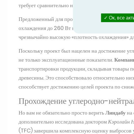
требует сравнительно небольшого количества мат
Предложенный для проекта Carat H-84 весит все
Ок, все ак
охлаждения до 260 Вт на метр, что составляет бо
чрезвычайно высокую «плотность охлаждения» дл
Поскольку проект был нацелен на достижение уг
не только эксплуатационные показатели.
Компан
транспортировки продукции, складывая товары по
древесины. Это способствовало относительно низ
способствует достижению целей проекта по сниж
Прохождение углеродно-нейтра
Но вам не обязательно просто верить
Линдабу
на 
дополнительно исследована доктором
Кэролайн 
(TFC) завершила комплексную оценку выбросов у