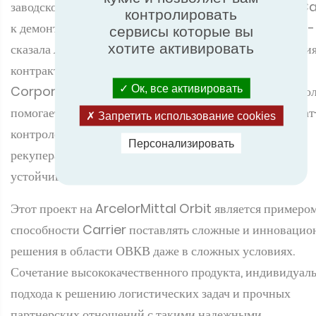
заводской зоне на крыше, но инновационный подход Ca
контролировать
к демонтажу и восстановлению оказался наилучшим», -
сервисы которые вы
хотите активировать
сказала
Ханна Барклай
, руководитель отдела управлени
контрактами, London Legacy Development
Ок, все активировать
Corporation. «Этот новый современный чиллер не то
помогает удовлетворить текущие потребности в климат
Запретить использование cookies
контроле внутри ArcelorMittal Orbit, но и добавляет
Персонализировать
рекуператор тепла De-Superheater, обеспечивая
устойчивое решение на годы вперед».
Этот проект на ArcelorMittal Orbit является примеро
способности Carrier поставлять сложные и инноваци
решения в области ОВКВ даже в сложных условиях.
Сочетание высококачественного продукта, индивидуал
подхода к решению логистических задач и прочных
партнерских отношений с такими надежными