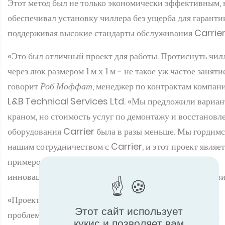
Этот метод был не только экономически эффективным, 
обеспечивал установку чиллера без ущерба для гаранти
поддерживая высокие стандарты обслуживания Carrier
«Это был отличный проект для работы. Протиснуть чил
через люк размером 1 м х 1 м - не такое уж частое занятие
говорит
Роб Моффат
, менеджер по контрактам компан
L&B Technical Services Ltd. «Мы предложили вариан
краном, но стоимость услуг по демонтажу и восстанов
оборудования Carrier была в разы меньше. Мы гордимс
нашим сотрудничеством с Carrier, и этот проект являет
примером нашей способности поставлять сложные и
инновационные решения HVAC даже в сложных услови
«Проект представлял собой несколько логистических
Этот сайт использует
проблем, особенно в связи с ограниченным доступом к
кукис и позволяет вам