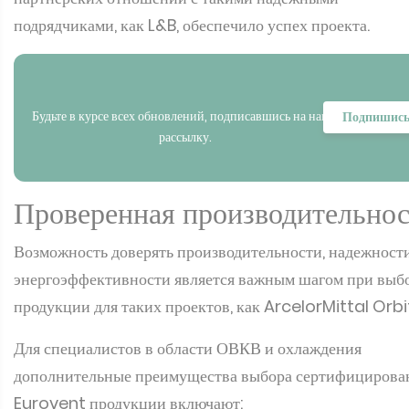
подрядчиками, как L&B, обеспечило успех проекта.
Будьте в курсе всех обновлений, подписавшись на нашу
Подпишись
рассылку.
Проверенная производительнос
Возможность доверять производительности, надежност
энергоэффективности является важным шагом при выб
продукции для таких проектов, как ArcelorMittal Orbi
Для специалистов в области ОВКВ и охлаждения
дополнительные преимущества выбора сертифицирова
Eurovent продукции включают: