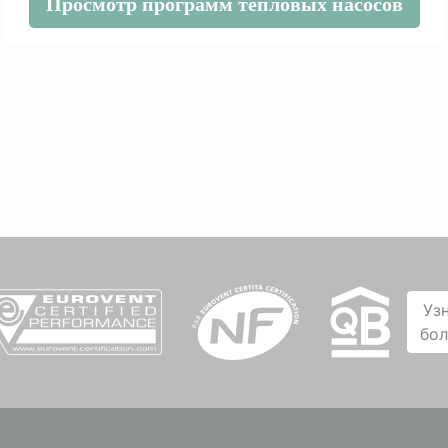
Просмотр программ тепловых насосов
Уз
бо