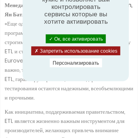
Менеджер по партнерству Eurovent Certification,
контролировать
сервисы которые вы
Ян Батлер, сказал:
хотите активировать
«Еще одна веха была пройдена с согласованием
программ Eurovent Certified Heat Pump со
Ок, все активировать
строгими критериями ETL. Создание синергии между
ETL и сторонними сертификатами, такими как
Запретить использование cookies
Eurovent Certified Performance, жизненно
Персонализировать
важно, так как это упрощает процесс вступления в
ETL, гарантируя при этом, что стандарты
тестирования остаются надежными, всеобъемлющими
и прочными.
Как инициатива, поддерживаемая правительством,
ETL является жизненно важным инструментом для
производителей, желающих привлечь внимание