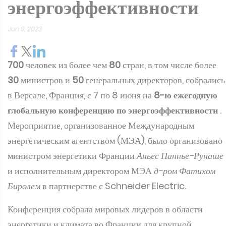
энергоэффективности
Jun 9, 2023
700
человек из более чем
80
стран, в том числе более
30
министров и
50
генеральных директоров, собрались
в Версале, Франция, с 7 по 8 июня на
8-ю ежегодную
глобальную конференцию по энергоэффективности
.
Мероприятие, организованное Международным
энергетическим агентством (МЭА), было организовано
министром энергетики Франции
Аньес Паннье-Рунаше
и исполнительным директором МЭА
д-ром Фатихом
Биролем
в партнерстве с Schneider Electric.
Конференция собрала мировых лидеров в области
энергетики и климата во Франции для крупной