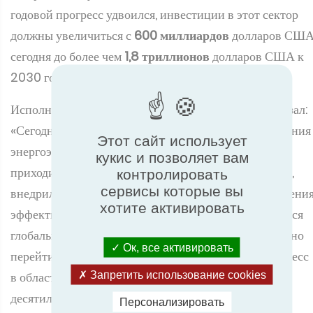
годовой прогресс удвоился, инвестиции в этот сектор
должны увеличиться с
600 миллиардов
долларов СШ
сегодня до более чем
1,8 триллионов
долларов США к
2030 году.
Исполнительный директор МЭА
Фатих Бироль
сказал:
«Сегодня мы наблюдаем сильную динамику повышения
Этот сайт использует
энергоэффективности. Страны, на долю которых
кукис и позволяет вам
приходится более 70% мирового энергопотребления,
контролировать
сервисы которые вы
внедрили новую или улучшенную политику повышени
хотите активировать
эффективности с тех пор, как более года назад начался
глобальный энергетический кризис. Теперь нам нужно
Ок, все активировать
перейти на более высокую скорость и удвоить прогресс
Запретить использование cookies
в области энергоэффективности к концу этого
десятилетия. Я считаю, что эта крупная глобальная
Персонализировать