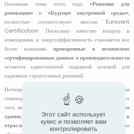
Основные темы этого года,
«Решения для
реновации»
и
«Будущее внутренней среды»,
полностью соответствуют миссии Eurovent
Certification. Поскольку качество воздуха в
помещениях и энергоэффективность становятся все
более важными,
проверенные и независимо
сертифицированные данные о производительности
остаются единственной надежной основой для
надежных строительных решений.
Нетворкинг является центральным элементом
семинара по внутреннему климату. Независимо от
того, являетесь ли вы
исследователем, владельцем
Этот сайт использует
здания, проектировщиком или профессионалом в
кукис и позволяет вам
отрасли
, встретьтесь с нами в
Valo Lobby
, чтобы
контролировать