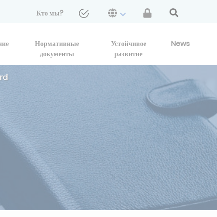
Кто мы?
ние
Нормативные
Устойчивое
News
документы
развитие
ard