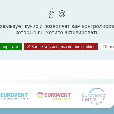
й обзор глобального стандарта ISO 16890 для
ажность в борьбе за лучшее качество воздуха в
и. В нем подробно рассказывается о разработке
дарты переводятся в новые классы фильтрации. Он
спользует кукис и позволяет вам контролиро
и энергоэффективности, позволяющими выбрать
которые вы хотите активировать
аниям к энергоэффективности и качеству воздуха
тивировать
Запретить использование cookies
Перс