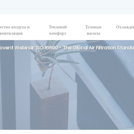
ество воздуха и
Тепловой
Теловые
Охлажде
вентиляция
комфорт
насосы
ovent Webinar: ISO 16890 - The Global Air Filtration Stand