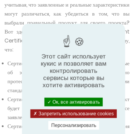
учитывая, что заявленные и реальные характеристики
могут различаться, как убедиться в том, что вы
выбрали правильный продукт для своего проекта?
Вот здесь-то и пригодится сертификат Eurovent
Certified Performance. Это происходит потому,
что:
Этот сайт использует
Сертификация позволяет получить точные данные
кукис и позволяет вам
контролировать
об эффективности. Результаты были научно
сервисы которые вы
протестированы в соответствии с жесткими
хотите активировать
стандартами в абсолютно беспристрастной среде.
Сертификация гарантирует эффективность. Продукт
Ок, все активировать
будет работать так, как ожидается, поскольку все
Запретить использование cookies
заявления производителя были подтверждены.
Сертификация поддерживает стандарты. Продукция
Персонализировать