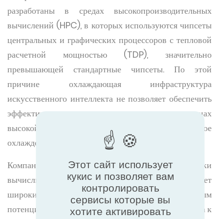
разработаны в средах высокопроизводительных
вычислений (HPC), в которых используются чипсеты
центральных и графических процессоров с тепловой
расчетной мощностью (TDP), значительно
превышающей стандартные чипсеты. По этой
причине охлаждающая инфраструктура
искусственного интеллекта не позволяет обеспечить
эффективное управление тепловым режимом в зонах
высокой плотности, поэтому требуется жидкостное
охлаждение.
Этот сайт использует
Компания Vertiv имеет большой опыт поддержки
кукис и позволяет вам
вычислительных сред высокой плотности и обладает
контролировать
широким спектром решений и глубоким экспертным
сервисы которые вы
потенциалом для применения комплексного подхода к
хотите активировать