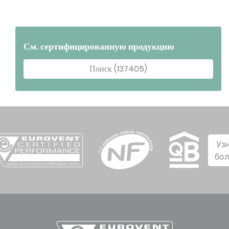
См. сертифицированную продукцию
Поиск (137405)
Уз
бо