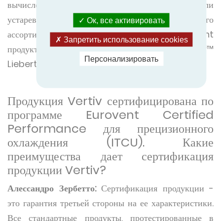
вычислениям высокой плотности в новых или
устаревших системах. Решения из нашего
Ок, все активировать
ассортимента сертифицированных Eurovent
Запретить использование cookies
продуктов включают в себя вентиляторы Vertiv™
Персонализировать
Liebert® PCW.
Продукция Vertiv сертифицирована по
программе Eurovent Certified
Performance для прецизионного
охлаждения (ITCU). Какие
преимущества дает сертификация
продукции Vertiv?
Алессандро Зербетто:
Сертификация продукции -
это гарантия третьей стороны на ее характеристики.
Все стандартные продукты, протестированные в