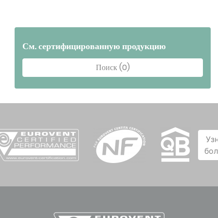
См. сертифицированную продукцию
Поиск (0)
Уз
бо