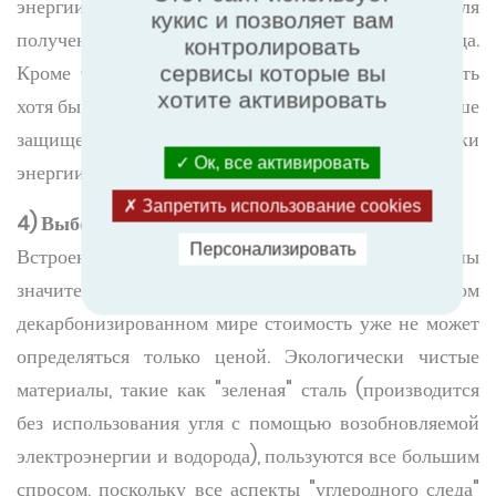
энергии (ТЭЦ) открывает возможности для
кукис и позволяет вам
получения энергии с нулевым содержанием углерода.
контролировать
Кроме того, производители, способные производить
сервисы которые вы
хотите активировать
хотя бы часть необходимой им энергии, гораздо лучше
защищены от резкого роста цен или угрозы нехватки
Ок, все активировать
энергии, чем те, кто этого не делает.
Запретить использование cookies
4) Выбор экологически чистых материалов
Персонализировать
Встроенные выбросы углекислого газа должны
значительно снизиться, поэтому в нашем новом
декарбонизированном мире стоимость уже не может
определяться только ценой. Экологически чистые
материалы, такие как "зеленая" сталь (производится
без использования угля с помощью возобновляемой
электроэнергии и водорода), пользуются все большим
спросом, поскольку все аспекты "углеродного следа"