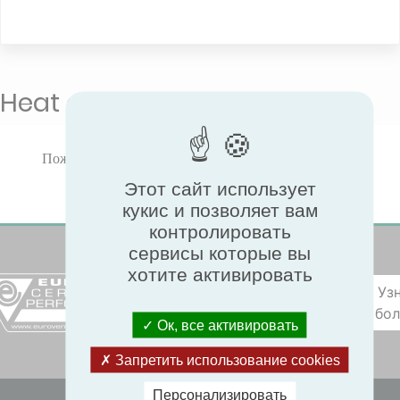
Heat exchangers
Пожалуйста, выберите тип продукта для просмотра
сертифицированных характеристик.
Этот сайт использует
кукис и позволяет вам
контролировать
сервисы которые вы
хотите активировать
Уз
бо
Ок, все активировать
Запретить использование cookies
Персонализировать