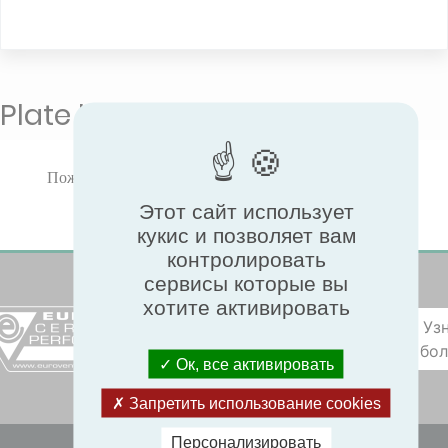
Plate heat exchangers
Пожалуйста, выберите тип продукта для просмотра
сертифицированных характеристик.
Этот сайт использует
кукис и позволяет вам
контролировать
сервисы которые вы
хотите активировать
Уз
бо
Ок, все активировать
Запретить использование cookies
Персонализировать