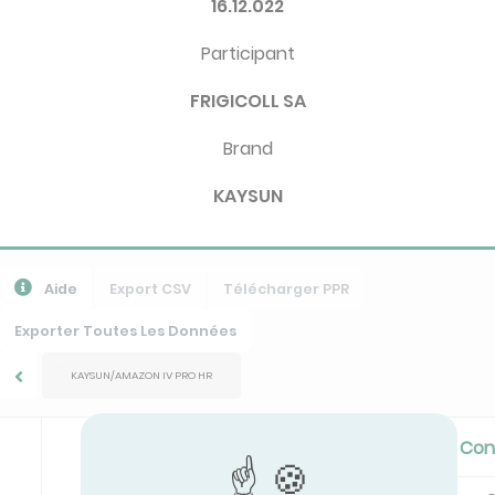
16.12.022
Participant
FRIGICOLL SA
Brand
KAYSUN
Aide
Export CSV
Télécharger PPR
Exporter Toutes Les Données
KAYSUN/AMAZON IV PRO HR
Standard Cooling/Cooling PL Co