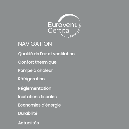
K3F-500
45
18.37
2.45
DN4S
K3F-500
NAVIGATION
45
18.75
2.4
DN4S
Qualité de l'air et ventilation
Confort thermique
Pompe à chaleur
Réfrigeration
Réglementation
Incitations fiscales
Economies d'énergie
Durabilité
Actualités