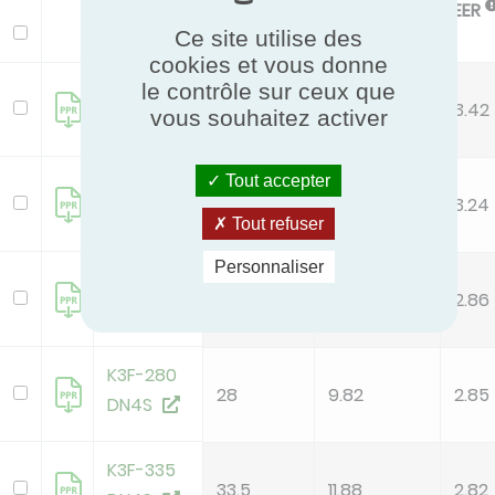
Pc
Pec
EER
Modèle
Ce site utilise des
kW
kW
cookies et vous donne
K3F-252
le contrôle sur ceux que
22.4
6.55
3.42
vous souhaitez activer
DN4S
Tout accepter
K3F-252
22.4
6.91
3.24
DN4S
Tout refuser
Personnaliser
K3F-280
28
9.79
2.86
DN4S
K3F-280
28
9.82
2.85
DN4S
K3F-335
33.5
11.88
2.82