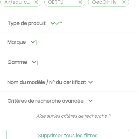
Air/eau, chauffage, refroidissement et eau chaude
OERTLI
OecOil-Hybrid Condens (Scroll)
Type de produit
Marque
1
Gamme
1
Nom du modèle / N° du certificat
Critères de recherche avancée
Aide sur les critères de recherche ?
Supprimer tous les filtres