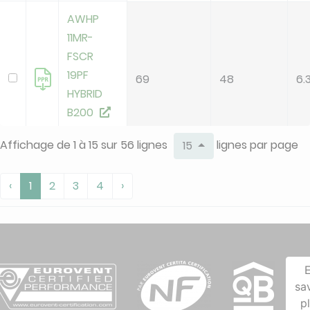
AWHP
11MR-
FSCR
19PF
69
48
6.
HYBRID
B200
deleted
Affichage de 1 à 15 sur 56 lignes
lignes par page
15
AWHP
‹
1
2
3
4
›
11MR-
FSCR
19PF
69
48
6.
HYBRID
V200
sa
deleted
p