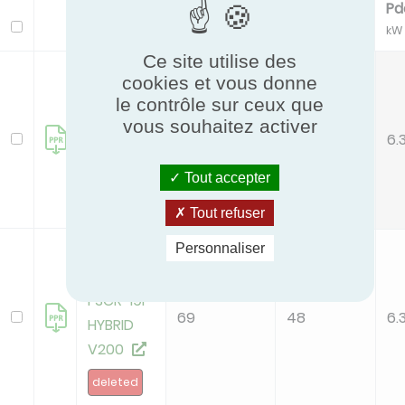
LwO Env
LwI Env
Pd
Modèle
dB(A)
dB(A)
kW
Ce site utilise des
AWHP
cookies et vous donne
11MR-
le contrôle sur ceux que
FSCR 19P
vous souhaitez activer
69
48
6.
HYBRID
B200
Tout accepter
deleted
Tout refuser
Personnaliser
AWHP
11MR-
FSCR 19P
69
48
6.
HYBRID
V200
deleted