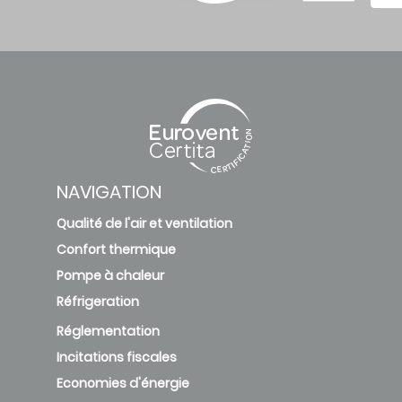
AWHP
11MR-
FSCR
24P
69
48
6.
HYBRID
B200
deleted
NAVIGATION
Qualité de l'air et ventilation
AWHP
11MR-
Confort thermique
FSCR
Pompe à chaleur
24P
Réfrigeration
69
48
6.
HYBRID
Réglementation
V200
Incitations fiscales
deleted
Economies d'énergie