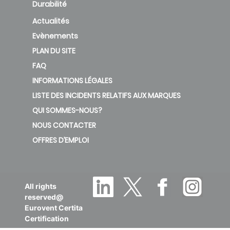
Durabilité
AWHP
Actualités
11MR-
Evènements
FSCR
PLAN DU SITE
69
48
6.
24PF
FAQ
B200
INFORMATIONS LÉGALES
deleted
LISTE DES INCIDENTS RELATIFS AUX MARQUES
QUI SOMMES-NOUS?
AWHP
NOUS CONTACTER
11MR-
OFFRES D’EMPLOI
FSCR
24PF
69
48
6.
HYBRID
V200
All rights
reserved@
deleted
Eurovent Certita
Certification