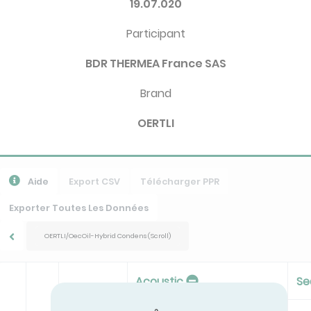
19.07.020
Participant
BDR THERMEA France SAS
Brand
OERTLI
Aide
Export CSV
Télécharger PPR
Exporter Toutes Les Données
OERTLI/OecOil-Hybrid Condens (Scroll)
Acoustic
Se