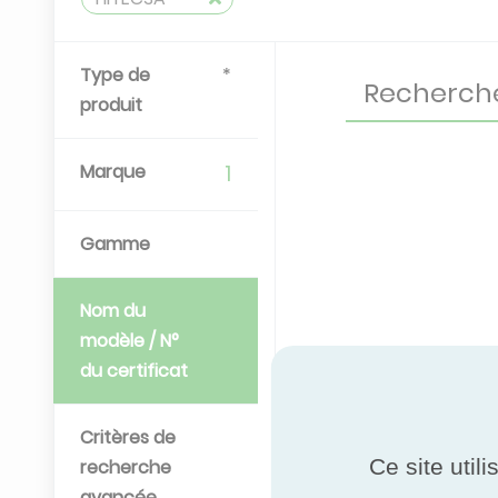
Type de
produit
Marque
1
Gamme
Nom du
modèle / N°
du certificat
Critères de
Ce site util
recherche
avancée