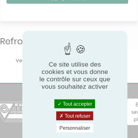
Refroidissement de précision
Veuillez sélectionner un type de produit pour
Ce site utilise des
afficher les performances certifiées.
cookies et vous donne
le contrôle sur ceux que
vous souhaitez activer
Tout accepter
sa
Tout refuser
p
Personnaliser