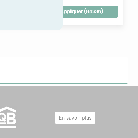
les filtres
Appliquer (
84336
)
En savoir plus