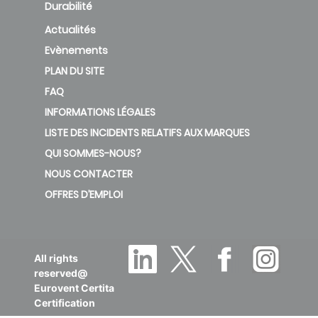
Durabilité
Coated
Al. Cu_1
Actualités
Evènements
PLAN DU SITE
F38x33
FAQ
12 CS
INFORMATIONS LÉGALES
2,1P
LISTE DES INCIDENTS RELATIFS AUX MARQUES
Epoxy
38.1
QUI SOMMES-NOUS?
Coated
NOUS CONTACTER
Al. Cu_2
OFFRES D’EMPLOI
F38x33
All rights
12 CS 4P
reserved@
38.1
Al Cu_1
Eurovent Certita
Certification