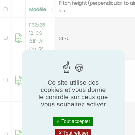
Pitch height (perpendicular to ai
Modèle
mm
F32x28
12 CS
31.75
2,1P Al
Cu
F32x28
12 CS
31.75
Ce site utilise des
2,1P Cu
cookies et vous donne
Cu
le contrôle sur ceux que
vous souhaitez activer
F32x28
12 CS
Tout accepter
2,1P
Epoxy
Tout refuser
31.75