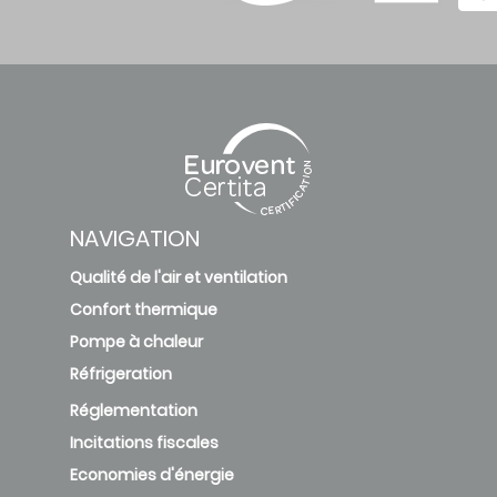
F38x33
12 CS
2,1P
38.1
AlMg2,5
Cu
NAVIGATION
F38x33
12 CS
Qualité de l'air et ventilation
38.1
2,1P Cu
Confort thermique
Cu
Pompe à chaleur
Réfrigeration
F38x33
Réglementation
12 CS
Incitations fiscales
2,1P
Economies d'énergie
Epoxy
38.1