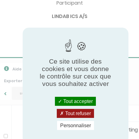
Participant
LINDAB ICS A/S
Brand
Lindab
Ce site utilise des
cookies et vous donne
Aide
Export CSV
Télécharger PPR
le contrôle sur ceux que
Exporter Toutes Les Données
vous souhaitez activer
Lindab/Architect
Tout accepter
Standard
Tout refuser
Personnaliser
Primary air flow
Mounting
Modèle
l/s