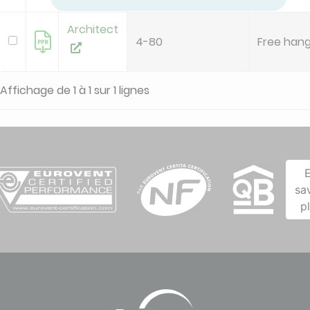
Architect
4-80
Free hang
Affichage de 1 à 1 sur 1 lignes
sa
p