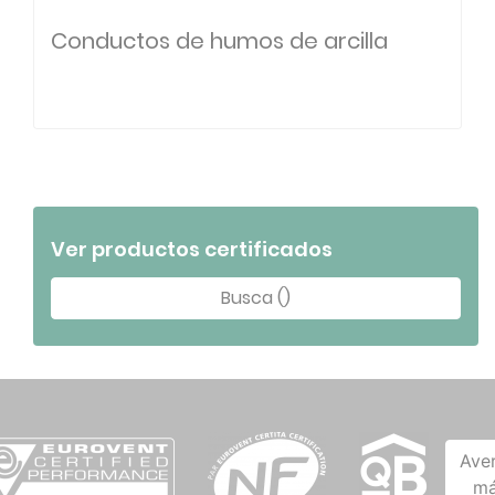
Conductos de humos de arcilla
Ver productos certificados
Busca ()
Ave
má