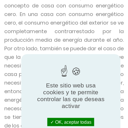
concepto de casa con consumo energético
cero. En una casa con consumo energético
cero, el consumo energético del exterior se ve
completamente contrarrestado por la
producción media de energía durante el año.
Por otro lado, también se puede dar el caso de
que la casa produzca más energía de la que
necesita, que entonces pasaría a llamarse
casa plus energía. Por último, si un edificio no
necesita utilizar nunca energía del exterior,
Este sitio web usa
entonces pasará a llamarse casa
cookies y te permite
controlar las que deseas
energéticamente autosuficiente. La energía
activar
necesaria para la construcción de la casa no
se tiene en cuenta para las especificaciones
OK, aceptar todas
de los estándares energéticos.