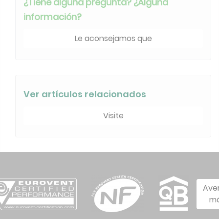
¿Tiene alguna pregunta? ¿Alguna
información?
Le aconsejamos que
Ver artículos relacionados
Visite
Ave
má