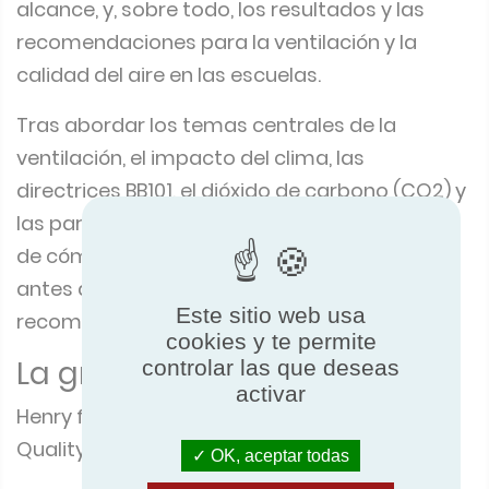
alcance, y, sobre todo, los resultados y las
recomendaciones para la ventilación y la
calidad del aire en las escuelas.
Tras abordar los temas centrales de la
ventilación, el impacto del clima, las
directrices BB101, el dióxido de carbono (CO2) y
las partículas en suspensión (PM), Henry habló
de cómo definir una buena calidad del aire,
antes de hacer un resumen final de
Este sitio web usa
recomendaciones.
cookies y te permite
La gran entrevista
controlar las que deseas
activar
Henry fue entrevistado para el podcast Air
Quality Matters de Simon Jones.
OK, aceptar todas