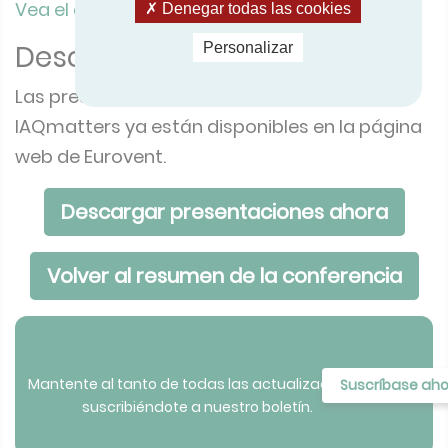
Vea el episodio aquí.
Denegar todas las cookies
Personalizar
Descargar la presentación
Las presentaciones de la conferencia
IAQmatters ya están disponibles en la página
web de Eurovent.
Descargar presentaciones ahora
Volver al resumen de la conferencia
Mantente al tanto de todas las actualizaciones
Suscríbase ah
suscribiéndote a nuestro boletín.