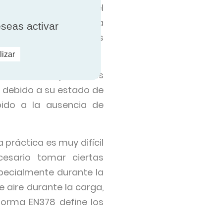
 eficiencia general del
n el consumo de energía
eseas activar
 con frecuencia en los
lizar
orífica a temperaturas
n debido a su estado de
ido a la ausencia de
 práctica es muy difícil
cesario tomar ciertas
specialmente durante la
 aire durante la carga,
 norma EN378 define los