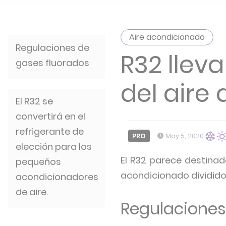
Aire acondicionado
Regulaciones de
R32 llev
gases fluorados
del aire
El R32 se
convertirá en el
refrigerante de
PRO
May 5, 2020
elección para los
El R32 parece destinad
pequeños
acondicionado dividido
acondicionadores
de aire.
Regulaciones