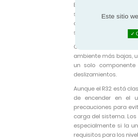
El ligero aumento de l
sistema en comparación
Este sitio w
del sistema en compar
sistemas de CA más an
O
Otros beneficios del 
ambiente más bajas, un
un solo componente 
deslizamientos.
Aunque el R32 está clas
de encender en el us
precauciones para evit
carga del sistema. Los
especialmente si la un
requisitos para los niv