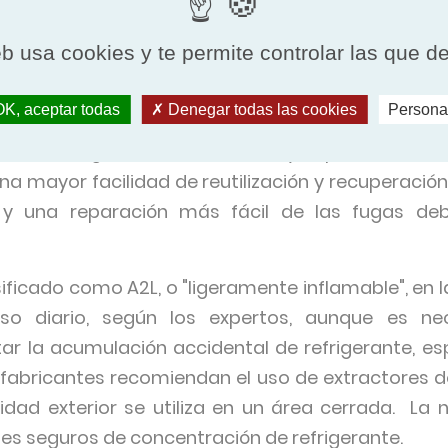
a presión y la densidad también contribuyen a la
 con el R410A, así como una reducción del 10% e
eb usa cookies y te permite controlar las que d
ación con el R22, otro refrigerante utilizado
tiguos.
K, aceptar todas
Denegar todas las cookies
Persona
nuevo refrigerante son una mayor potencia cal
a mayor facilidad de reutilización y recuperació
y una reparación más fácil de las fugas deb
ificado como A2L, o "ligeramente inflamable", en la
o diario, según los expertos, aunque es ne
ar la acumulación accidental de refrigerante, e
 fabricantes recomiendan el uso de extractores de
idad exterior se utiliza en un área cerrada. La
eles seguros de concentración de refrigerante.