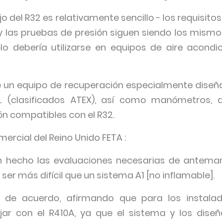
o del R32 es relativamente sencillo - los requisito
 y las pruebas de presión siguen siendo los mism
sólo debería utilizarse en equipos de aire acond
re un equipo de recuperación especialmente dise
2L (clasificados ATEX), así como manómetros, 
ón compatibles con el R32.
rcial del Reino Unido FETA :
 hecho las evaluaciones necesarias de antemano
ser más difícil que un sistema A1 [no inflamable].
n de acuerdo, afirmando que para los instal
ar con el R410A, ya que el sistema y los diseñ