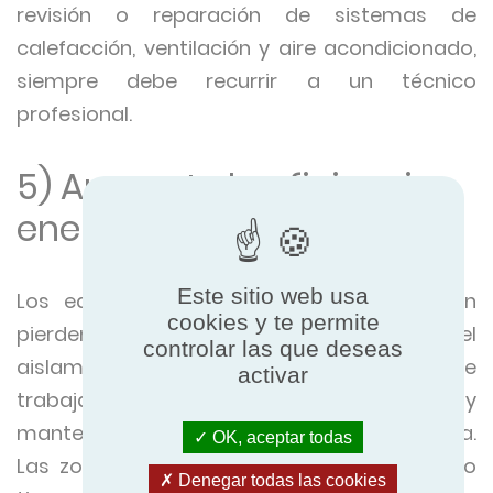
revisión o reparación de sistemas de
calefacción, ventilación y aire acondicionado,
siempre debe recurrir a un técnico
profesional.
5) Aumente la eficiencia
energética de su edificio
Este sitio web usa
Los edificios que pierden energía también
cookies y te permite
pierden dinero. Si su edificio carece del
controlar las que deseas
aislamiento adecuado, su sistema tendrá que
activar
trabajar mucho más para alcanzar y
mantener la temperatura interior requerida.
OK, aceptar todas
Las zonas que requieren aire acondicionado
Denegar todas las cookies