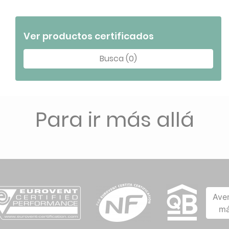
Ver productos certificados
Busca (0)
Para ir más allá
Ave
má