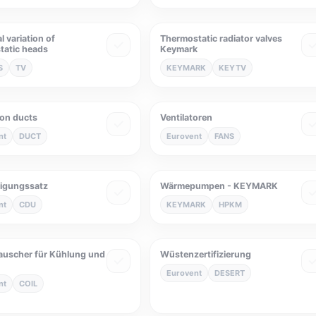
 variation of
Thermostatic radiator valves
tatic heads
Keymark
S
TV
KEYMARK
KEYTV
ion ducts
Ventilatoren
nt
DUCT
Eurovent
FANS
sigungssatz
Wärmepumpen - KEYMARK
nt
CDU
KEYMARK
HPKM
uscher für Kühlung und
Wüstenzertifizierung
Eurovent
DESERT
nt
COIL