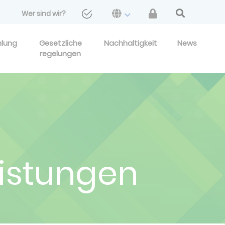
Wer sind wir?
hlung
Gesetzliche
Nachhaltigkeit
News
regelungen
eistungen