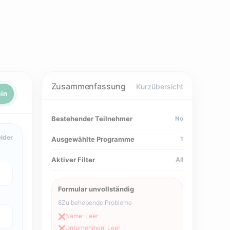
Zusammenfassung
Kurzübersicht
in
Bestehender Teilnehmer
No
elder
Ausgewählte Programme
1
Aktiver Filter
All
Formular unvollständig
8
Zu behebende Probleme
Name: Leer
❌
Unternehmen: Leer
❌