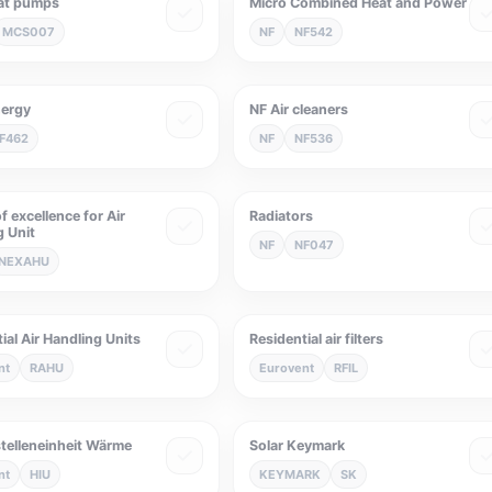
at pumps
Micro Combined Heat and Power
MCS007
NF
NF542
nergy
NF Air cleaners
F462
NF
NF536
f excellence for Air
Radiators
g Unit
NF
NF047
NEXAHU
ial Air Handling Units
Residential air filters
nt
RAHU
Eurovent
RFIL
stelleneinheit Wärme
Solar Keymark
nt
HIU
KEYMARK
SK