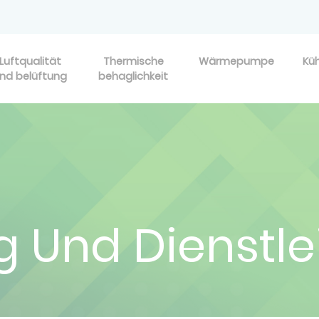
Luftqualität
Thermische
Wärmepumpe
Kü
nd belüftung
behaglichkeit
ng Und Dienstl