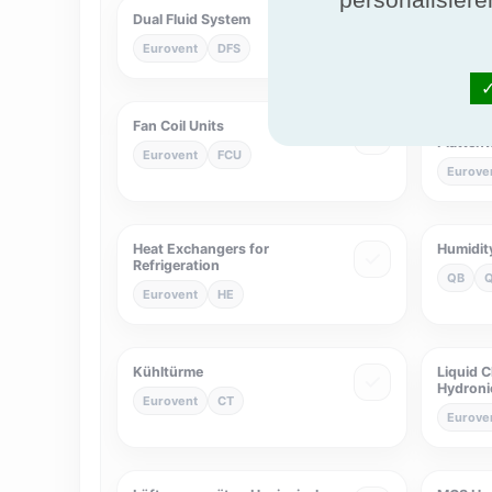
Dual Fluid System
Eurovent
Eurovent
DFS
Eurove
Fan Coil Units
Flüssig/
Platten
Eurovent
FCU
Eurove
Heat Exchangers for
Humidity
Refrigeration
QB
Eurovent
HE
Kühltürme
Liquid C
Hydroni
Eurovent
CT
Eurove