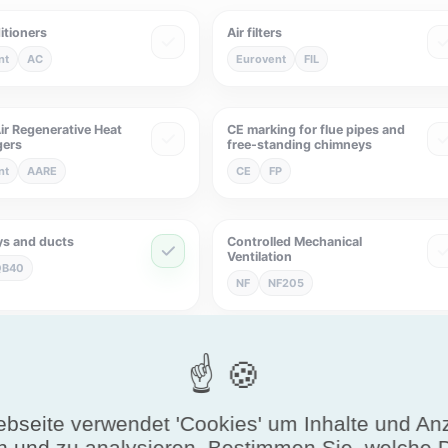
itioners
Air filters
nt
AC
Eurovent
FIL
ir Regenerative Heat
CE marking for flue pipes and
gers
free-standing chimneys
nt
AARE
CE
FP
s and ducts
Controlled Mechanical
Ventilation
QB40
NF
NF205
c solar water heaters
Drift-Eliminatoren
F441
Eurovent
DE
bseite verwendet 'Cookies' um Inhalte und An
n und zu analysieren. Bestimmen Sie, welche 