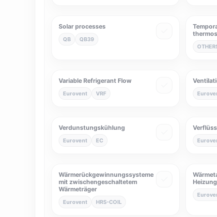
Solar processes
Temporal
thermos
QB
QB39
OTHER
Variable Refrigerant Flow
Ventilat
Eurovent
VRF
Eurove
Verdunstungskühlung
Verflüs
Eurovent
EC
Eurove
Wärmerückgewinnungssysteme
Wärmeta
mit zwischengeschaltetem
Heizung
Wärmeträger
Eurove
Eurovent
HRS-COIL