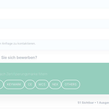
r Anfrage zu kontaktieren.
 Sie sich bewerben?
ach Zertifizierungsmarke filtern
B
KEYMARK
CE
MCS
NEX
OTHERS
51
Sichtbar •
1
Ausgew