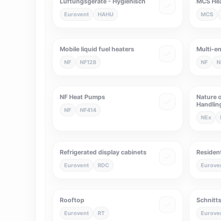
Lüftungsgeräte - Hygienisch
MCS He
Eurovent
HAHU
MCS
Mobile liquid fuel heaters
Multi-e
NF
NF128
NF
N
NF Heat Pumps
Nature o
Handlin
NF
NF414
NEx
Refrigerated display cabinets
Resident
Eurovent
RDC
Eurove
Rooftop
Schnitt
Eurovent
RT
Eurove