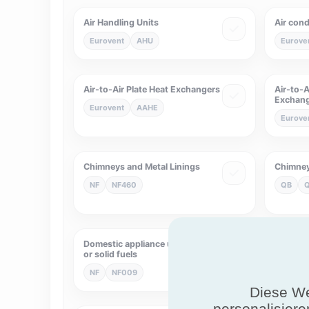
Air Handling Units
Air cond
Eurovent
AHU
Eurove
Air-to-Air Plate Heat Exchangers
Air-to-A
Exchan
Eurovent
AAHE
Eurove
Chimneys and Metal Linings
Chimney
NF
NF460
QB
Domestic appliance using liquid
Domesti
or solid fuels
NF
N
NF
NF009
Diese We
personalisiere