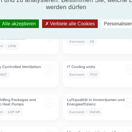
 Air cleaners
Eurovent Wärmepumpen
werden dürfen
nt
ACL
Eurovent
Eurovent-HP
Alle akzeptieren
Verbiete alle Cookies
Personalisie
Flüssig-
Gekühlte Balken
wärmetauscher
Eurovent
CB
nt
LPHE
 Controlled Ventilation
IT Cooling units
QB37
Eurovent
ITCU
hilling Packages and
Luftqualität in Innenräumen und
c Heat Pumps
Energieeffizienz
nt
LCP-HP
Eurovent
IAQVS