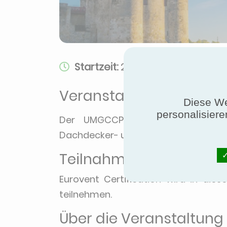
Startzeit:
25.04.2024, 09:00
Veranstaltungsdetails
Diese We
personalisiere
Der UMGCCP-Kongress ist eine 
Dachdecker- und Klempnerhandwerk
Teilnahme von Eurovent 
Eurovent Certification wird in die
teilnehmen.
Über die Veranstaltung