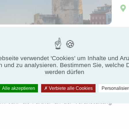
Endzeit:
26.04.2024, 17:00
bseite verwendet 'Cookies' um Inhalte und An
n und zu analysieren. Bestimmen Sie, welche 
Konferenz der Gewerkschaft des HLK-,
werden dürfen
s.
Certification
Alle akzeptieren
Verbiete alle Cookies
Personalisie
sem Jahr als Partner an der Veranstaltung