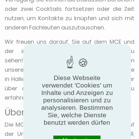
oder zwei Cocktails fortsetzen oder die Zeit
nutzen, um Kontakte zu knüpfen und sich mit
anderen Fachleuten auszutauschen.
Wir freuen uns darauf, Sie auf dem MCE und
der internationalen AiCARR-Konferenz zu
sehen! Wenn Sie keine Gelegenheit haben, an
unserem Workshop teilzunehmen, können Sie
Diese Webseite
in Halle 11, Stand F55, vorbeischauen, um mehr
verwendet 'Cookies' um
über die Welt der Produktzertifizierung zu
Inhalte und Anzeigen zu
erfahren.
personalisieren und zu
analysieren. Bestimmen
Über die Veranstaltungen
Sie, welche Dienste
benutzt werden dürfen
Die MCE ist die internationale Fachmesse, auf
der Unternehmen aus den Bereichen HLK+R,