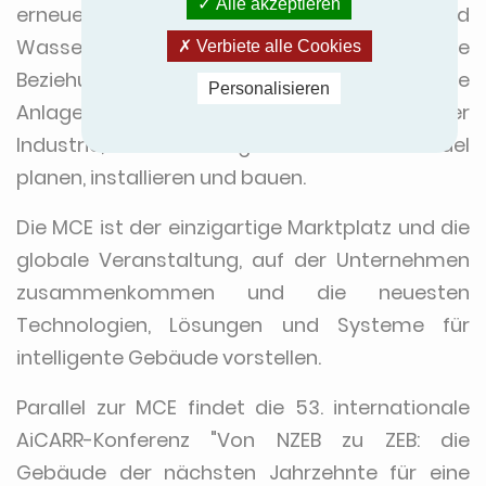
Alle akzeptieren
erneuerbare Energien, Energieeffizienz und
Wasser neue Kunden treffen und ihre
Verbiete alle Cookies
Beziehungen zu denjenigen ausbauen, die
Personalisieren
Anlagen und Systeme für den Komfort in der
Industrie, im Wohnungsbau und im Handel
planen, installieren und bauen.
Die MCE ist der einzigartige Marktplatz und die
globale Veranstaltung, auf der Unternehmen
zusammenkommen und die neuesten
Technologien, Lösungen und Systeme für
intelligente Gebäude vorstellen.
Parallel zur MCE findet die 53. internationale
AiCARR-Konferenz "Von NZEB zu ZEB: die
Gebäude der nächsten Jahrzehnte für eine