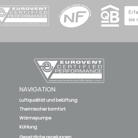
Erf
sie
NAVIGATION
Luftqualität und belüftung
Thermischer komfort
Wärmepumpe
Kühlung
Gesetzliche regelungen