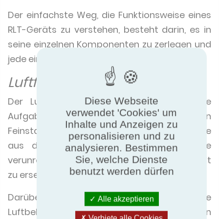
Der einfachste Weg, die Funktionsweise eines
RLT-Geräts zu verstehen, besteht darin, es in
seine einzelnen Komponenten zu zerlegen und
jede einzelne zu betrachten.
Luftfilter
Diese Webseite
Der Luftfilter in einem RLT-Gerät hat die
verwendet 'Cookies' um
Aufgabe, Schadstoffe wie schädlichen
Inhalte und Anzeigen zu
Feinstaub, Pollen, Bakterien und Schimmelpilze
personalisieren und zu
aus der Luftzufuhr zu entfernen und die
analysieren. Bestimmen
Sie, welche Dienste
verunreinigte Luft durch saubere, frische Luft
benutzt werden dürfen
zu ersetzen.
Darüber hinaus halten Luftfilter auch die
Alle akzeptieren
Luftbehandlungsgeräte sauber, um einen
Verbiete alle Cookies