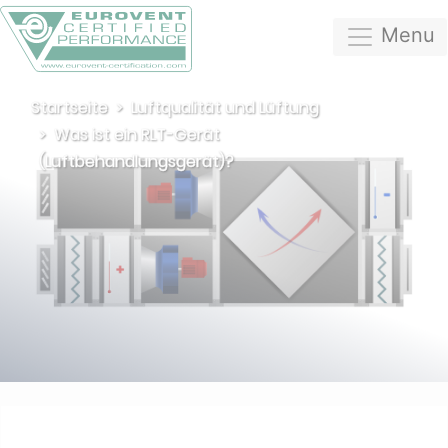
Menu
Startseite
Luftqualität und Lüftung
Was ist ein RLT-Gerät
(Luftbehandlungsgerät)?