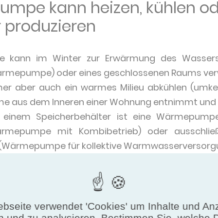
mpe kann heizen, kühlen od
produzieren
 kann im Winter zur Erwärmung des Wasser
epumpe) oder eines geschlossenen Raums ver
er aber auch ein warmes Milieu abkühlen (um
me aus dem Inneren einer Wohnung entnimmt und n
 einem Speicherbehälter ist eine Wärmepumpe 
mepumpe mit Kombibetrieb) oder ausschließ
g (Wärmepumpe für kollektive Warmwasserversorgu
t einem Heizkessel kann eine Wärmepumpe im Hybr
t die Wärmepumpe überwiegend den Heizungsbeda
oduktion des Warmwassers.
bseite verwendet 'Cookies' um Inhalte und An
n und zu analysieren. Bestimmen Sie, welche 