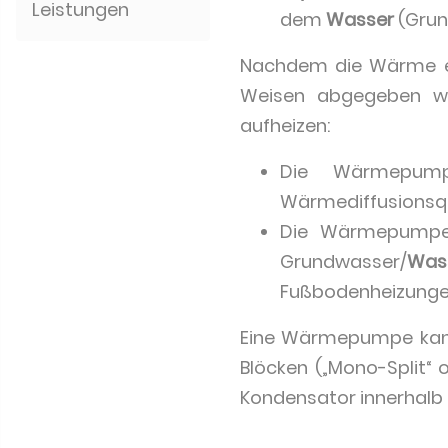
Leistungen
dem
Wasser
(Grun
Nachdem die Wärme er
Weisen abgegeben we
aufheizen:
Die Wärmepump
Wärmediffusionsque
Die Wärmepumpen
Grundwasser/
Was
Fußbodenheizunge
Eine Wärmepumpe kann 
Blöcken („Mono-Split“ o
Kondensator innerhalb 