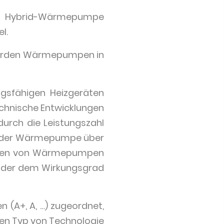
 Hybrid-Wärmepumpe
l.
 werden Wärmepumpen in
ngsfähigen Heizgeräten
echnische Entwicklungen
durch die Leistungszahl
rad der Wärmepumpe über
Typen von Wärmepumpen
 oder dem Wirkungsgrad
n (A+, A, …) zugeordnet,
en Typ von Technologie