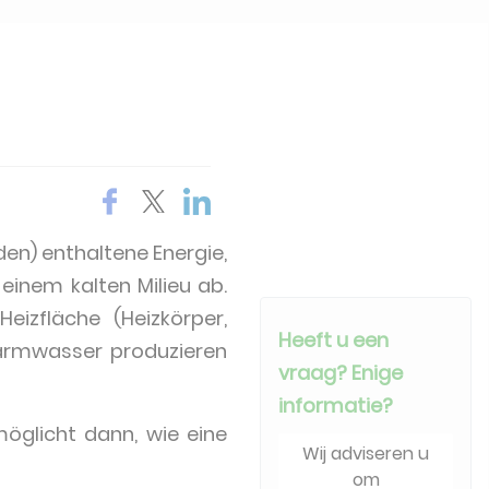
n) enthaltene Energie,
inem kalten Milieu ab.
eizfläche (Heizkörper,
Heeft u een
armwasser produzieren
vraag? Enige
informatie?
glicht dann, wie eine
Wij adviseren u
om