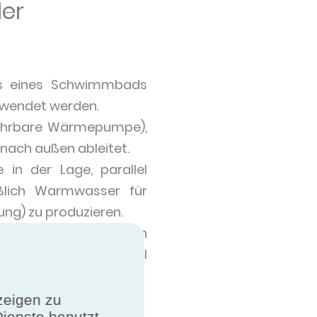
er
s eines Schwimmbads
wendet werden.
kehrbare Wärmepumpe),
ach außen ableitet.
in der Lage, parallel
lich Warmwasser für
ng) zu produzieren.
idbetrieb arbeiten. In
rf und der Heizkessel
zeigen zu
Dienste benutzt