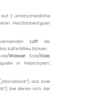
uf 2 unterschiedliche
ren Heizflächentypen
verwenden
Luft
als
s kalte Milieu blasen.
Sole/
Wasser
; Sole/
Sole
;
uelle in Heizkörpern,
„Monoblock“), aus zwei
it“), bei denen sich der