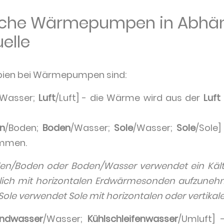
liche Wärmepumpen in Abhän
elle
zipien bei Wärmepumpen sind:
/Wasser;
Luft
/Luft] - die Wärme wird aus der
Luft
n
/Boden;
Boden
/Wasser;
Sole
/Wasser;
Sole
/Sole
mmen.
/Boden oder Boden/Wasser verwendet ein Kältem
ßlich mit horizontalen Erdwärmesonden aufzun
Sole verwendet Sole mit horizontalen oder vertik
ndwasser
/Wasser;
Kühlschleifenwasser
/Umluft]