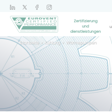
Zertifizierung
und
u
dienstleistungen
Startseite
Kühlung
Wärmepumpen