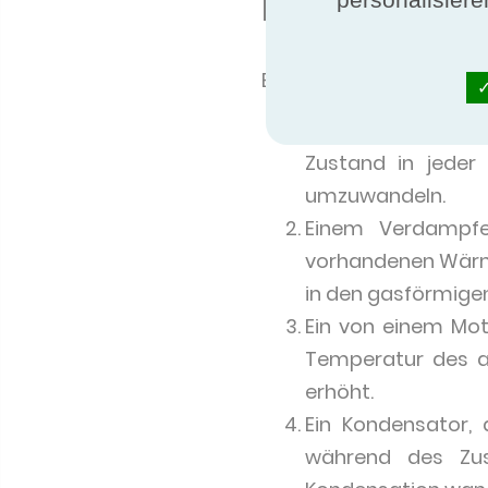
Funktionsprin
Eine klassische Wärme
Einem Kältemittel
Zustand in jede
umzuwandeln.
Einem Verdampfe
vorhandenen Wärme
in den gasförmige
Ein von einem Mot
Temperatur des a
erhöht.
Ein Kondensator, 
während des Zus