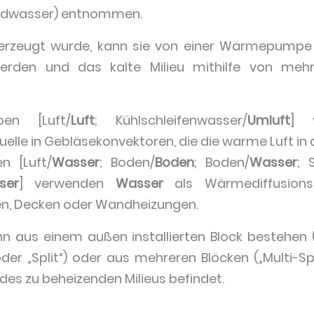
dwasser) entnommen.
zeugt wurde, kann sie von einer Wärmepumpe a
rden und das kalte Milieu mithilfe von mehre
en [Luft/
Luft
; Kühlschleifenwasser/
Umluft
] 
lle in Gebläsekonvektoren, die die warme Luft in da
 [Luft/
Wasser
; Boden/
Boden
; Boden/
Wasser
; 
ser
] verwenden
Wasser
als Wärmediffusionsq
n, Decken oder Wandheizungen.
aus einem außen installierten Block bestehen (
der „Split“) oder aus mehreren Blöcken („Multi-Spl
des zu beheizenden Milieus befindet.