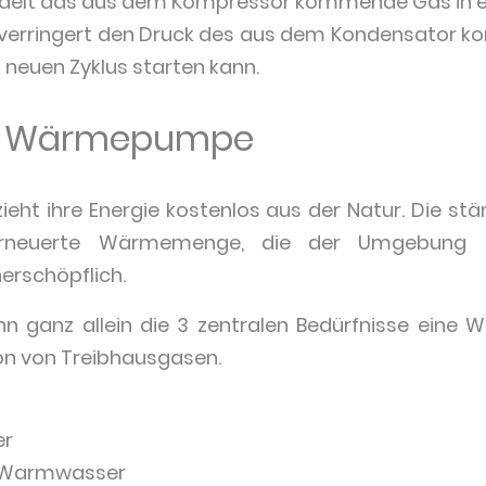
elt das aus dem Kompressor kommende Gas in ein
 verringert den Druck des aus dem Kondensator k
 neuen Zyklus starten kann.
ner Wärmepumpe
ht ihre Energie kostenlos aus der Natur. Die stä
erneuerte Wärmemenge, die der Umgebung (L
erschöpflich.
 ganz allein die 3 zentralen Bedürfnisse eine 
on von Treibhausgasen.
er
n Warmwasser