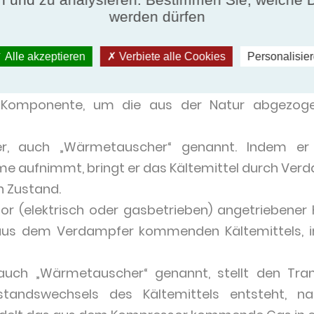
zip
werden dürfen
pumpe besteht aus 5 Elementen:
Alle akzeptieren
Verbiete alle Cookies
Personalisie
, das im Inneren der Wärmepumpe zirkuliert. Dies
r Komponente, um die aus der Natur abgezog
r, auch „Wärmetauscher“ genannt. Indem er
 aufnimmt, bringt er das Kältemittel durch Ver
n Zustand.
or (elektrisch oder gasbetrieben) angetriebener
us dem Verdampfer kommenden Kältemittels, i
auch „Wärmetauscher“ genannt, stellt den Tran
tandswechsels des Kältemittels entsteht, na