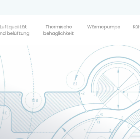
Luftqualität
Thermische
Wärmepumpe
Kü
nd belüftung
behaglichkeit