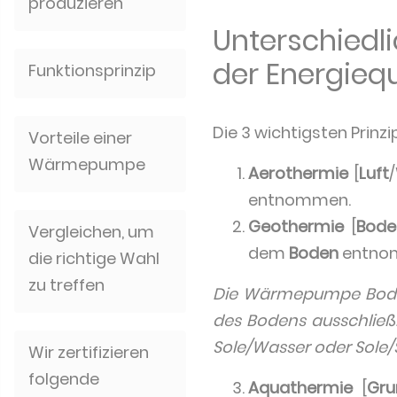
produzieren
Unterschied
der Energiequ
Funktionsprinzip
Die 3 wichtigsten Prin
Vorteile einer
Wärmepumpe
Aerothermie
[
Luft
entnommen.
Geothermie
[
Bode
Vergleichen, um
dem
Boden
entno
die richtige Wahl
zu treffen
Die Wärmepumpe Boden
des Bodens ausschlie
Sole/Wasser oder Sole/
Wir zertifizieren
folgende
Aquathermie
[
Gru