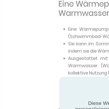
Eine Wärmepu
Warmwasser 
Eine Wärmepumpe
(Schwimmbad-Wärm
Sie kann im Somm
indem sie die Wär
Ausgestattet mit
Warmwasser (Wär
kollektive Nutzun
In Kombination mi
diesem Fall deck
übernimmt die Pr
Diese We
personalisiere