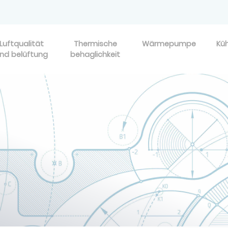
Luftqualität
Thermische
Wärmepumpe
Kü
nd belüftung
behaglichkeit