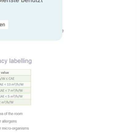
ren
t Certified Performance