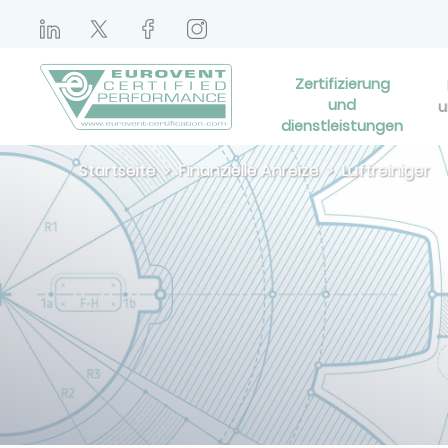
Zertifizierung
und
u
dienstleistungen
Startseite
Finanzielle Anreize
Luftreiniger