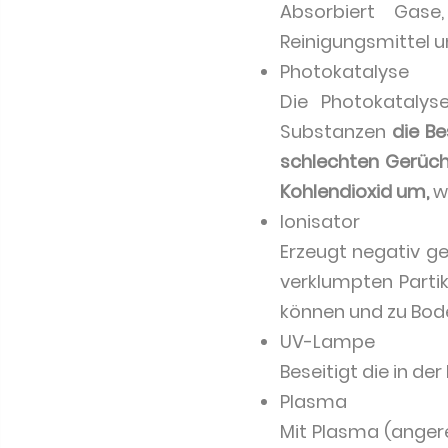
Absorbiert Gase
Reinigungsmittel u
Photokatalyse
Die Photokataly
Substanzen
die B
schlechten Gerüch
Kohlendioxid um,
we
Ionisator
Erzeugt negativ g
verklumpten Parti
können und zu Bode
UV-Lampe
Beseitigt die in de
Plasma
Mit Plasma (anger