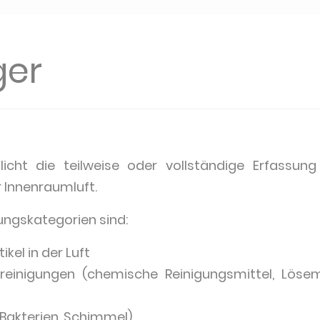
ger
glicht die teilweise oder vollständige Erfassun
 Innenraumluft.
ungskategorien sind:
kel in der Luft
einigungen (chemische Reinigungsmittel, Lösem
Bakterien, Schimmel)