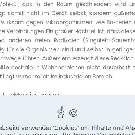
Molekül, das in den Raum geschleudert wird und
olgt somit nicht im Gerät selbst, sondern außerh
r wirksam gegen Mikroorganismen, wie Bakterien 
e Verbindungen. Ein großer Nachteil ist, dass diese 
 anderen freien Radikalen (Singulett-Sauerstof
ftig für die Organismen sind und selbst in geringe
emwege führen. Außerdem erzeugt diese Reaktion e
sollte deshalb in Wohnbereichen nicht dauerhaft 
iegt vornehmlich im industriellen Bereich.
 Luftreinigers
taub, VOC, Bakterien/Viren, Schimmel in der Luft
Gesundheit: Verringerung von Allergieproblemen, 
bseite verwendet 'Cookies' um Inhalte und An
n und zu analysieren. Bestimmen Sie, welche 