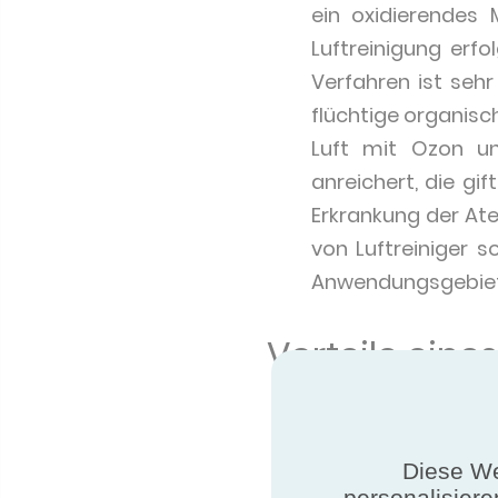
ein oxidierendes 
Luftreinigung erf
Verfahren ist seh
flüchtige organisch
Luft mit Ozon und
anreichert, die gi
Erkrankung der At
von Luftreiniger 
Anwendungsgebiet l
Vorteile eines
Verringerung von S
Verbesserung der 
Diese We
personalisiere