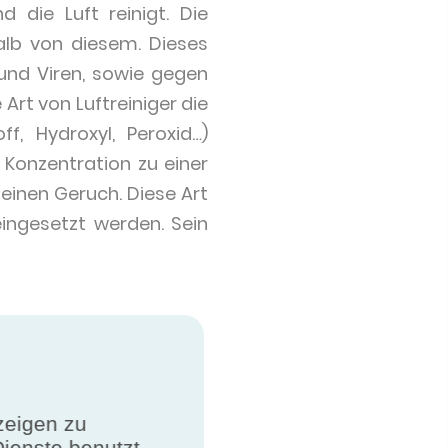
 die Luft reinigt. Die
alb von diesem. Dieses
und Viren, sowie gegen
Art von Luftreiniger die
f, Hydroxyl, Peroxid…)
r Konzentration zu einer
inen Geruch. Diese Art
eingesetzt werden. Sein
Asthma
zeigen zu
Dienste benutzt