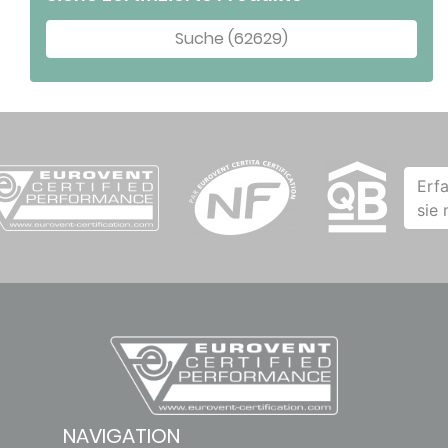
Suche (62629)
Erf
sie
NAVIGATION