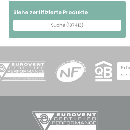
Siehe zertifizierte Produkte
Suche (137413)
Erf
sie