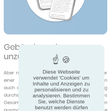
Gebäude und
unzureichende Leistung
Diese Webseite
Aber nicht nur die IT-Ausrüstung leidet unter
verwendet 'Cookies' um
einer unzureichenden Kühlleistung, sondern
Inhalte und Anzeigen zu
auch das gesamte Gebäude. Da die Kühlung
personalisieren und zu
durchschnittlich fast 40 % des
analysieren. Bestimmen
Sie, welche Dienste
Gesamtenergieverbrauchs von Rechenzentren
benutzt werden dürfen
ausmacht, spielt die Effizienz eine wichtige