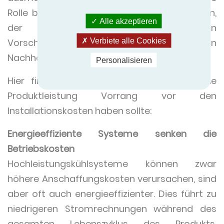
Rolle bei der Bestimmung der Betriebskosten,
Alle akzeptieren
der CO2-Bilanz, der Einhaltung von
Verbiete alle Cookies
Vorschriften und der Erreichung von
Nachhaltigkeitszielen.
Personalisieren
Hier finden Sie weitere Gründe, warum die
Produktleistung Vorrang vor den
Installationskosten haben sollte:
Energieeffiziente Systeme senken die
Betriebskosten
Hochleistungskühlsysteme können zwar
höhere Anschaffungskosten verursachen, sind
aber oft auch energieeffizienter. Dies führt zu
niedrigeren Stromrechnungen während des
gesamten Lebenszyklus des Produkts.