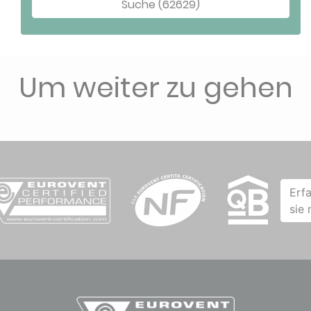
Suche (62629)
Um weiter zu gehen
Erf
sie