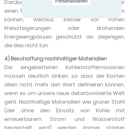
Personalisieren
Darüber hinaus sind Hersteller, die auch nur
einen Teil ihres Energiebedarfs selbst erzeugen
können, weitaus besser vor hohen
Preissteigerungen oder drohenden
Energieengpässen geschützt als diejenigen,
die dies nicht tun.
4) Beschaffung nachhaltiger Materialien
Die eingebetteten Kohlenstoffemissionen
müssen deutlich sinken, so dass die Kosten
allein nicht mehr den Wert definieren können,
wenn es um unsere neue dekarbonisierte Welt
geht. Nachhaltige Materialien wie grüner Stahl
(der ohne den Einsatz von Kohle mit
erneuerbarem Strom und Wasserstoff
hergestellt wird) werden immer stärker