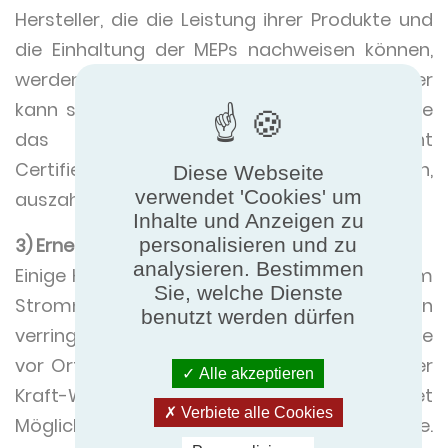
Hersteller, die die Leistung ihrer Produkte und
die Einhaltung der MEPs nachweisen können,
werden sich von der Konkurrenz abheben. Hier
kann sich eine Zertifizierung durch Dritte, wie
das international anerkannte Eurovent
Certified Performance (ECP)-Zeichen,
Diese Webseite
verwendet 'Cookies' um
auszahlen.
Inhalte und Anzeigen zu
personalisieren und zu
3) Erneuerbare Energien
analysieren. Bestimmen
Einige Hersteller werden die Abhängigkeit vom
Sie, welche Dienste
Stromnetz durch erneuerbare Energien
benutzt werden dürfen
verringern. Die Erzeugung erneuerbarer Energie
vor Ort durch Sonnen- und Windenergie oder
Alle akzeptieren
Kraft-Wärme-Kopplung (KWK) bietet
Verbiete alle Cookies
Möglichkeiten für kohlenstofffreie Energie.