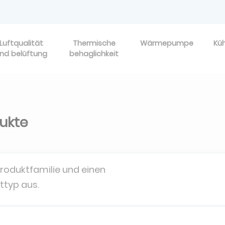
Luftqualität
Thermische
Wärmepumpe
Kü
nd belüftung
behaglichkeit
dukte
Produktfamilie und einen
ttyp aus.