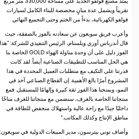
يمتد مصنع فولفو الجديد على مساحة 330,000 متر مربع
قريباً ويشمل عدة مبانٍ مخصصة للبناء الكامل لسيارات
ولفو الكهربائية، بدءاً من الختم وحتى التجميع النهائي.
أعرب فريق سويغون عن سعادته بالفوز بالصفقة، حيث
ال أندرياس أوري ويلستام، الرئيس التنفيذي للشركة: ”هذا
الفوز دليل على أن وحدة مناولة الهواء GOLD الخاصة بنا
ي الحل المناسب للتطبيقات الصناعية أيضاً. لقد كانت
درتنا على التكيف مع متطلبات العميل المحددة في هذا
لمشروع أمرًا بالغ الأهمية. إن القطاع الصناعي آخذ في
لنمو، ويمنحنا هذا الفوز ثقة كبيرة وإلهامًا للمستقبل. فمع
نتجاتنا الخاصة بالغرف، سنضمن مع منتجاتنا للغرف مناخًا
اخليًا جيدًا مع راحة عالية واستهلاك منخفض للطاقة في
ناطق الإنتاج وكذلك المكاتب.“
أضاف توني بيترسون، مدير المبيعات الدولية في سويغون: