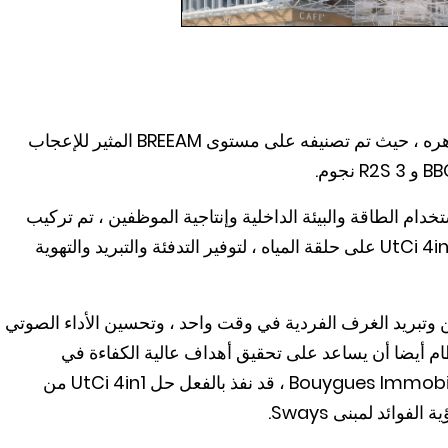
يحتوي المشروع على الابتكار وكفاءة الطاقة في جوهره ، حيث تم تصنيفه على مستوى BREEAM المثير للإعجاب
خدام الطاقة والبيئة الداخلية وإنتاجية الموظفين ، تم تركيب
أكثر من 1500 مضخة حرارية صغيرة قابلة للعكس UtCi 4in1 على حلقة المياه ، لتوفير التدفئة والتبريد والتهوية
وتبريد الغرف الفردية في وقت واحد ، وتحسين الأداء الصوتي
ام أيضا أن يساعد على تحقيق أهداف عالية الكفاءة في
استخدام الطاقة وتوفير المرونة. وكان المطور ، Bouygues Immobilier ، قد نفذ بالفعل حل UtCi 4in1 من