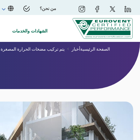
من نحن؟
الشهادات والخدمات
الصفحة الرئيسية
أخبار
يتم تركيب مضخات الحرارة المصغرة UtCi القابلة للعكس من France Energie في مكاتب قناة Canal+ التلفزيونية