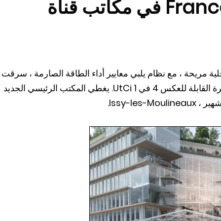
للعكس من France Energie في مكاتب قناة
لتلفزيونية Canal+ خلق بيئة داخلية مريحة ، مع نظام يلبي معايير أداء الطاقة الصارمة ، سرقت
France Energie العرض بمضخاتها الحرارية الصغيرة القابلة للعكس 4 في 1 UtCi. يغطي المكتب الرئيسي الجديد