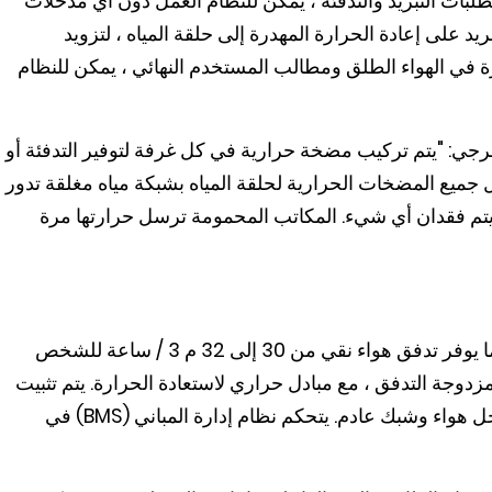
ات التبريد والتدفئة ، يمكن للنظام العمل دون أي مدخلات
 على إعادة الحرارة المهدرة إلى حلقة المياه ، لتزويد
رة في الهواء الطلق ومطالب المستخدم النهائي ، يمكن للنظام
ي: "يتم تركيب مضخة حرارية في كل غرفة لتوفير التدفئة أو
ل جميع المضخات الحرارية لحلقة المياه بشبكة مياه مغلقة تدور
ا يتم فقدان أي شيء. المكاتب المحمومة ترسل حرارتها مرة
يخدم كل جهاز UtCi 4in1 مساحة 15 مترا مربعا ، مما يوفر تدفق هواء نقي من 30 إلى 32 م 3 / ساعة للشخص
دوجة التدفق ، مع مبادل حراري لاستعادة الحرارة. يتم تثبيت
كل وحدة على الجدران الخارجية ، ويتم توصيلها بمدخل هواء وشبك عادم. يتحكم نظام إدارة المباني (BMS) في