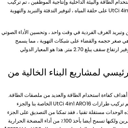
خدام الطاقة والبيئة الداخلية وإنتاجية الموظفين ، تم تركيب
أكثر من 1500 مضخة حرارية صغيرة قابلة للعكس UtCi 4in1 على حلقة المياه ، لتوفير التدفئة والتبريد والتهوية
وتبريد الغرف الفردية في وقت واحد ، وتحسين الأداء الصوتي
 هي صغر حجمه والقضاء على شبكات التهوية ، مما يسمح
بالحفاظ على المباني مع أرضية أرضيتها الحالية مع توفير ارتفاع سقف يبلغ 2.70 متر. هذا هو المعيار الدولي
رئيسي لمشاريع البناء الخالية من
 أهداف كفاءة استخدام الطاقة والعديد من ملصقات الطاقة.
واختتم السيد موسيت حديثه قائلا: "في هذا المبنى، يتم تركيب طرازات UtCi 4in1 ARO16 الخاصة بنا والجزء
 معتمد من NF PAC. نظرا لأن هذه الوحدات مستقلة تقنيا ، فقد تمكنا من التصديق على الجزء
الديناميكي الحراري. تطمئن شهادة NF PAC المستثمرين ولكنها تسمح أيضا بأخذ 100٪ من أداء المضخة الحرارية