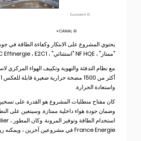
© Eurovent
© CANAL+
"ممتاز" ، NF HQE "استثنائي" ، BBC Effinergie ، E2C1 و R2S 3 نجوم.
مع نظام التدفئة والتهوية وتكييف الهواء المركزي لاست
واستعادة الحرارة.
كان مفتاح متطلبات المشروع هو القدرة على تسخين 
وضمان جودة هواء داخلية ممتازة. وسيتعين على النظ
France Energie في مشروعين آخرين ، ويمكنه رؤية الفوائد لمبنى Sways.