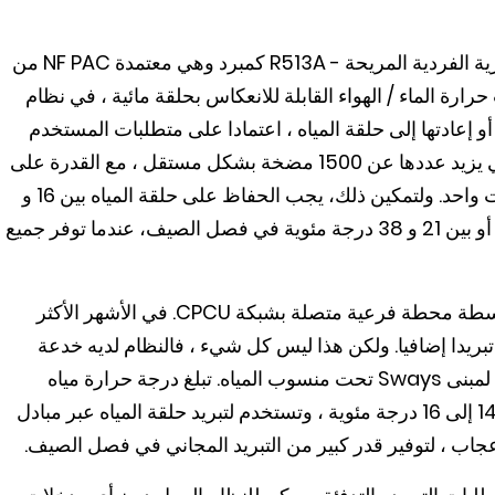
تستخدم وحدة UtCi 4in1 - أو وحدة الديناميكا الحرارية الفردية المريحة - R513A كمبرد وهي معتمدة NF PAC من
. تم توصيل مضخات حرارة الماء / الهواء القابلة للانعكاس بحلقة مائية ، في نظام
إعادتها إلى حلقة المياه ، اعتمادا على متطلبات المستخدم
النهائي. تعمل كل مضخة من المضخات الحرارية التي يزيد عددها عن 1500 مضخة بشكل مستقل ، مع القدرة على
أن تكون الوحدات في وضع التبريد أو التدفئة في وقت واحد. ولتمكين ذلك، يجب الحفاظ على حلقة المياه بين 16 و
21 درجة مئوية لتوفير التدفئة والتبريد على حد سواء، أو بين 21 و 38 درجة مئوية في فصل الصيف، عندما توفر جميع
في الأشهر الأكثر برودة ، يتم توفير تدفئة إضافية بواسطة محطة فرعية متصلة بشبكة CPCU. في الأشهر الأكثر
 تبريدا إضافيا. ولكن هذا ليس كل شيء ، فالنظام لديه خدعة
أخرى لتوفير الطاقة في جعبته. تقع الطوابق السفلية لمبنى Sways تحت منسوب المياه. تبلغ درجة حرارة مياه
الفيضانات من الطابق السفلي على مدار السنة من 14 إلى 16 درجة مئوية ، وتستخدم لتبريد حلقة المياه عبر مبادل