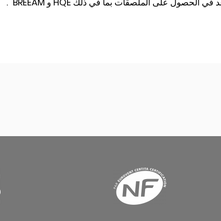
حصول على الملصقات بما في ذلك HQE و BREEAM ".