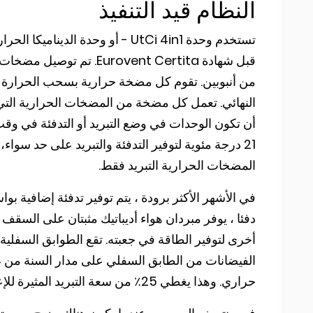
النظام قيد التنفيذ
قبل شهادة Eurovent Certita
من أنبوبين. تقوم كل مضخة حرارية بسحب الحرارة أو 
المضخات الحرارية التبريد فقط.
دفئا ، يوفر مبردان هواء أديباتيك مثبتان على السقف
حراري. وهذا يغطي 25٪ من سعة التبريد المثيرة للإعجاب ، لتوفير قدر كبير من التبريد المجاني في فصل الصيف.