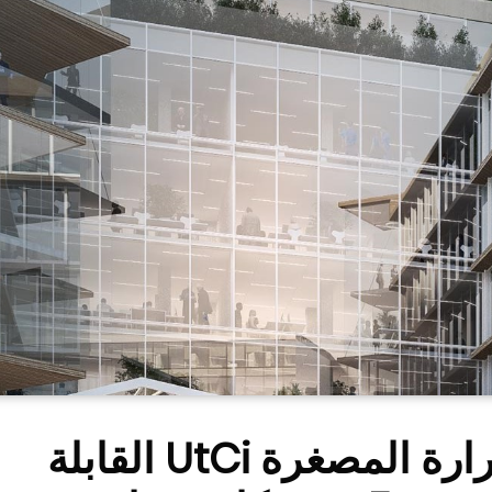
يتم تركيب مضخات الحرارة المصغرة UtCi القابلة