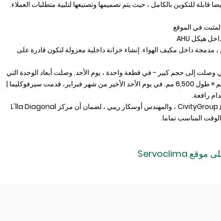
ل هيكل AHU
 مدمجة داخل مكيف الهواء. إنشاء خزانة داخلية معزولة لتكون قادرة على
ي وصلت إلى حجم كبير - في قطعة واحدة ، يوم الأحد. وصلت أبعاد الوحدة التي
تم تسليمها إلى عرض مثير للإعجاب يبلغ 2,153 مم × ارتفاع 3,016 مم × طول 6,500 مم. في يوم الأحد الأخير من شهر فبراير، قدمت سيرفوكليما |
عملت سيرفوكليما مع المثبت ، CivityGroup / Inelt Multitechnical Service ، والمهندس أوسكار ريبي ، لضمان أن مركز L'lla Diagonal
 موقع Servoclima