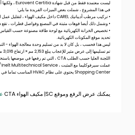
ليست معتمدة فقط من قبل شهادة Eurovent Certitia ، ولكنها أيضا قابلة للتكوين بالكامل ، حيث يتم تصميمها وتصنيعها لتلبية متطلبات العملاء.
في هذا المشروع ، شملت بعض الميزات الفريدة ما يلي:
• تركيب مرطب أديباتيك CAREL داخل مكيف الهواء ، لتقليل عمل المثبت في الموقع
• وشمل ذلك أيضا فوهات مثبتة في المصنع وفواصل قطرات ، تقع داخ
• تخصيص الخزانة الكهربائية مع لوحة طاقة مصنوعة حسب القياس ،
تحديد موقع المكونات الكهربائية.
ليس هذا فحسب ، بل كان لا بد من تسليم وحدة معالجة الهواء - الت
اللجنة العليا حسب الطلب CTA ، التي تم رفعها في موضعها باستخدام رافعة.
Shopping Center يحتوي على نظام HVAC المناسب تماما في الوقت المناسب تماما.
يمكنك عرض الرفع وموقع SC| مكيف الهواء CTA
على