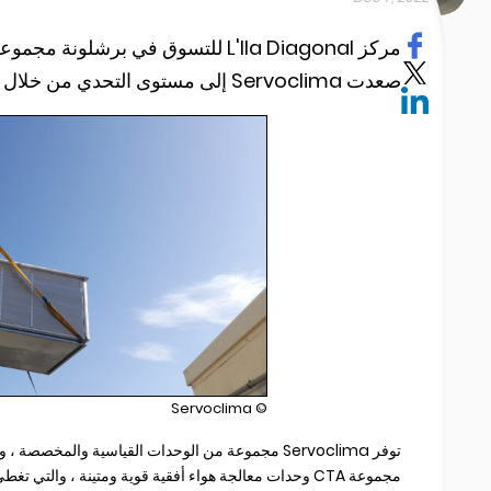
مركز L'lla Diagonal للتسوق في برش
صعدت Servoclima إلى مستوى التحدي من خلال SC | وحدات معالجة الهواء الأفقي CTA.
© Servoclima
توفر Servoclima مجموعة من الوحدات القياسية والمخص