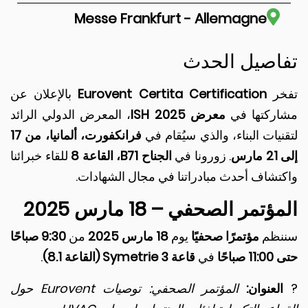
Messe Frankfurt - Allemagne
اصيل الحدث
ر
Eurovent Certita Certification
بالإعلان عن
ركتها في
معرض ISH 2025
، المعرض الدولي الرائد
يات البناء، والذي سيُقام في
فرانكفورت، ألمانيا، من 17
رس
. زورونا في
الجناح B71، القاعة 8
للقاء خبرائنا
تشاف أحدث مبادراتنا في مجال الشهادات.
تمر الصحفي – 18 مارس 2025
ظم
مؤتمرًا صحفيًا
يوم
18 مارس 2025
من
9:30 صباحًا
باحًا
في
قاعة Symetrie 3 (القاعة 8.1)
.
لعنوان:
المؤتمر الصحفي: توصيات Eurovent حول