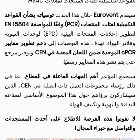
اعد التكميلية لفئات المنتجات لمعدات HVAC
دم
Eurovent
خلال هذا الحدث
توصياته بشأن القواعد
ية لفئات المنتجات (PCR) وفقًا للمواصفة EN 15804
لتطوير إعلانات المنتجات البيئية (EPD) لوحدات التهوية
اتر الهواء. تهدف هذه التوصيات إلى
دعم تطوير معايير
جان المعنية في CEN
وتوفير مرجع
يتم نشر هذه المعايير رسميًا.
مع المؤتمر
أهم الجهات الفاعلة في القطاع
، بما في
ذلك رؤساء مجموعات العمل ذات الصلة في CEN، الذين
اركون برؤاهم حول هذا الموضوع الأساسي لصناعة
فئة والتهوية وتكييف الهواء.
تفوتوا هذه الفرصة للاطلاع على أحدث المستجدات
تواصل مع خبراء المجال!