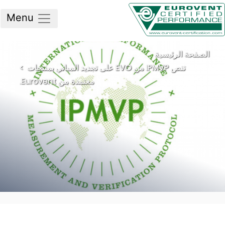
Menu
لصفحة الرئيسية
تنص IPMVP من EVO على تجديد المباني بمنتجات
معتمدة من Eurovent.