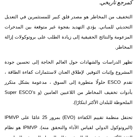
جع تاريخي.
فيف من المخاطر هو مصدر قلق كبير للمستثمرين في التعديل
ديثي للمباني. يؤدي التهديد بفجوة غير متوقعة بين المدخرات
عومة والنتائج الحقيقية إلى زيادة الطلب على بروتوكولات إزالة
اطر.
 الدراسات والشهادات حول العالم الحاجة إلى تحسين جودة
روع وإثبات التوفير. لإطلاق العنان لاستثمارات كفاءة الطاقة ،
تقدم ESCO حلولًا متطورة إلى السوق ، مدعومة بشكل متكرر
بأدوات تخفيف المخاطر من اللاعبين العامين (و Super ESCO's
وظة للبلدان الأكثر ابتكارًا).
تحتفل منظمة تقييم الكفاءة (EVO) بمرور 25 عامًا على IPMVP
(البروتوكول الدولي لقياس الأداء والتحقق منه). IPMVP هو نظام