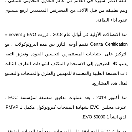
ة الأكثر شهرة في العالم في عالم التعديل التحديثي للمباني ،
 تطبيقه من قبل الآلاف من المحترفين المعتمدين لرفع مستوى
 أداء الطاقة.
منذ الاتصالات الأولية في أوائل عام 2018 ، قررت EVO و Eurovent
Certita Certification تقييم أوجه التآزر بين هذه البروتوكولات ، مع
كيز على احتياجات المستثمرين لتحسين الجودة وتعزيز الثقة.
 كلا الطرفين إلى الاستخدام المكثف لشهادات الطرف الثالث
السمعة الطيبة والمعتمدة للمهنيين والطرق والمنتجات والتصنيع
 هذه المشاريع.
منذ أكتوبر 2019 ، بعد عمليات تدقيق متعمقة لمؤسسة ECC ،
اعترف مجلس EVO بشهادة المنتجات كبروتوكول مكمل لـ IPMVP
 EVO 50000-1.
تعد طرق ECC للمصادقة على المنتجات ، بعد أخذ العينات الدقيقة ،