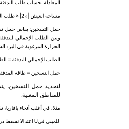
المعادلة لحساب طلب التدفئة 
مساحة العيش [م2] × طلب التدفئة المحدد [كيلو واط / م2] = طلب التدفئة للمبنى [كيلو واط]
وبين الطلب الإجمالي للتدف
الحرارة المرغوبة في البرد الش
الطلب الإجمالي للتدفئة = الطا
حمل التسخين = طاقة المدفئة
لتحديد حمل التسخين، يتم
للمناطق المعنية.
مثلا، في أغلب أنحاء بافاريا، تقدر درجة الحرارة بـ 16ـ درجة مئوي
للمبنى في
U
اعتدالا تسقط درجة الحرارة القياسية ال