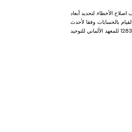
صلاح الأخطاء. لتحديد أبعاد
قيام بالحسابات
وفقا لأحدث
المعايير الصحيحة في كل بلد. في ألمانيا، يتم تطبيق المواصفات الأوروبي الموافق للمعيار 12831 للمعهد الألماني للتوحيد