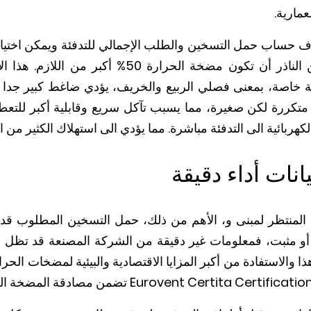
مارية.
حذف حساب حمل التسخين والطلب الإجمالي للتدفئة ويمكن اختيا
لترك هامش الأمان. ليس من الناذر أن تكون مضخة الحر
لية خاصة، بمعنى فصلي الربيع والخريف، يؤدي ضاغط كبير جدا
كررة لكن صغيرة، مما يسبب تآكل سريع وقابلية أكبر للتعط
 الكهربائية الى التدفئة مباشرة. مما يؤدي الى استهلاك الكثير من ال
انات أداء دقيقة
 المنتظر لمبنى و، الأهم من ذلك، حمل التسخين المطلوب ق
 أو مثبت، فمعلومات غير دقيقة من الشركة المصنعة قد تظل 
ذا والاستفادة من أكبر المزايا الاقتصادية والبيئية لمضخات الحر
تضمن مصادقة المضخة الحر