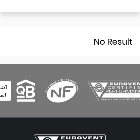
No Resu
اكتشف
المزيد