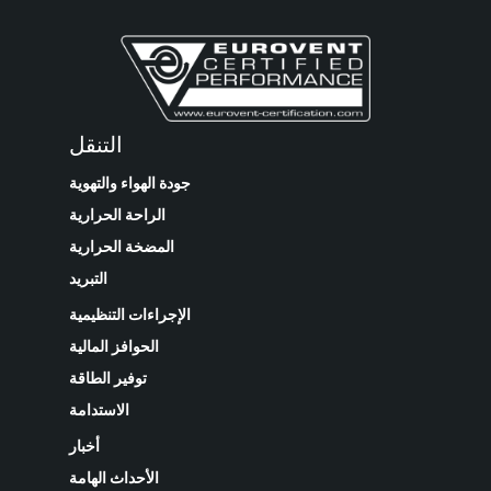
ISO ePM1 55%
592x592x36
DriPak GX
ePM1 55%
التنقل
ISO ePM1 55%
592x592x525
جودة الهواء والتهوية
الراحة الحرارية
المضخة الحرارية
DriPak GX
التبريد
ePM1 55%
ISO ePM1 55%
الإجراءات التنظيمية
592x592x52
الحوافز المالية
توفير الطاقة
الاستدامة
DriPak GX
ePM1 55%
أخبار
ISO ePM1 55%
592x592x635
الأحداث الهامة