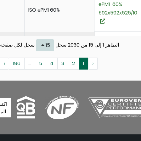
ePM1 60%
ISO ePM1 60%
592x592x525
DRIPAK GX
الظاهر 1 إلى 15 من 2930 سجل
سجل لكل صفحة
15
ePM1 60%
ISO ePM1 60%
592x592x635
›
196
...
5
4
3
2
1
‹
DriPak GX
ePM1 55%
ISO ePM1 55%
592x592x360
اكتشف
المزيد
DriPak GX
ePM1 55%