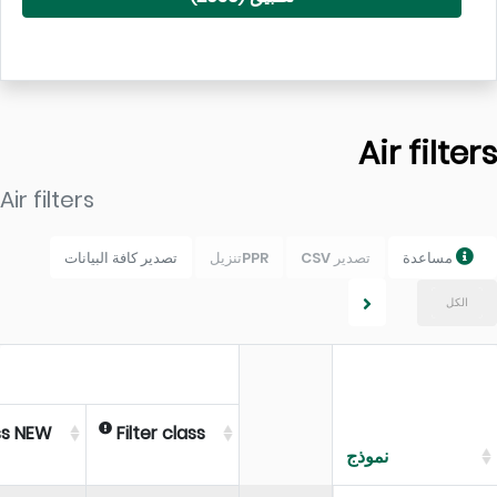
Air fil
Air filters
مساعدة
تصدير CSV
PPRتنزيل
تصدير كافة البيانات
ل
y Class NEW
Filter class
نموذج