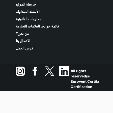
خريطة الموقع
الأسئلة المتداولة
DriPak GX
المعلومات القانونية
ePM1 55%
قائمة حوادث العلامات التجارية
ISO ePM1 55%
592x592x63
من نحن؟
الاتصال بنا
فرص العمل
DriPak GX
ePM1 65%
ISO ePM1 65%
592x592x360
All rights
reserved@
Eurovent Certita
Certification
DriPak GX
ePM1 65%
ISO ePM1 65%
592x592x360