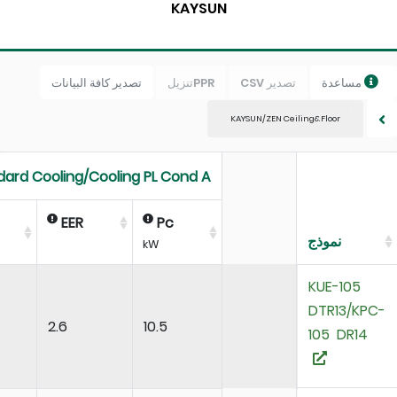
KAYSUN
مساعدة
تصدير CSV
PPRتنزيل
تصدير كافة البيانات
KAYSUN/ZEN Ceiling&Floor
Standard Cooling/Cooling PL Cond A
Pec
EER
Pc
نموذج
kW
KUE-10
DTR13/K
04
2.6
10.5
105 DR1