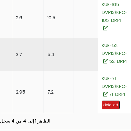
KUE-10
DVR13/K
04
2.6
10.5
105 DR1
KUE-52
DVR13/K
6
3.7
5.4
52 D
KUE-71
DVR13/K
44
2.95
7.2
71 D
deleted
الظاهر 1 إلى 4 من 4 سجل