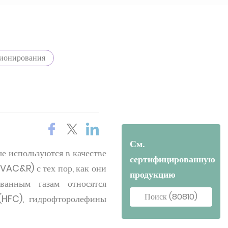
ционирования
См.
е используются в качестве
сертифицированную
VAC&R) с тех пор, как они
продукцию
анным газам относятся
Поиск (80810)
(HFC), гидрофторолефины