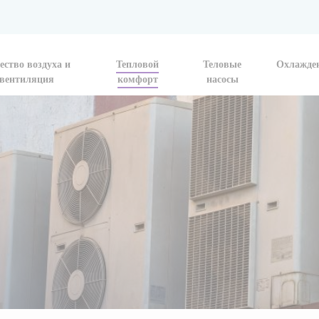
ество воздуха и
Тепловой
Теловые
Охлажде
вентиляция
комфорт
насосы