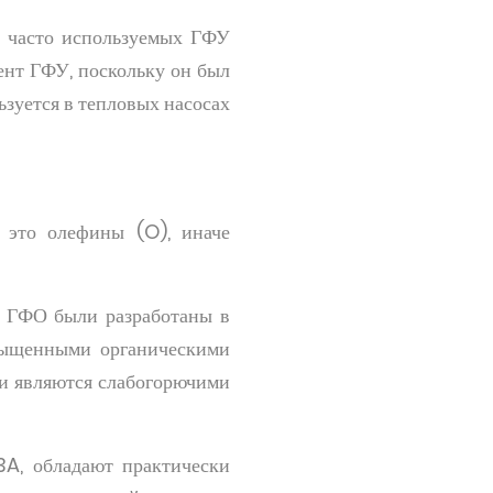
е часто используемых ГФУ
ент ГФУ, поскольку он был
ьзуется в тепловых насосах
 это олефины (O), иначе
, ГФО были разработаны в
асыщенными органическими
и являются слабогорючими
3A, обладают практически