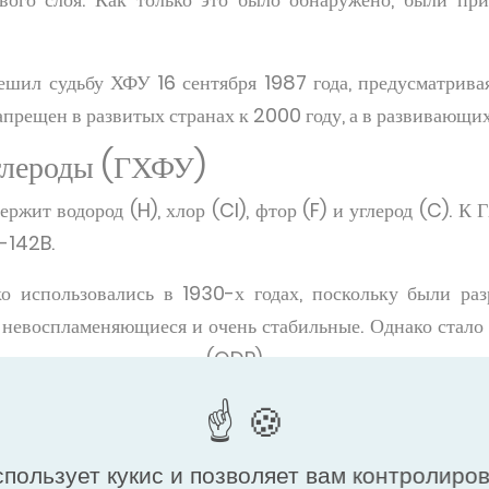
шил судьбу ХФУ 16 сентября 1987 года, предусматрива
прещен в развитых странах к 2000 году, а в развивающихс
глероды (ГХФУ)
ржит водород (H), хлор (Cl), фтор (F) и углерод (C). К 
R-142B.
 использовались в 1930-х годах, поскольку были раз
, невоспламеняющиеся и очень стабильные. Однако стало
алом разрушения озона (ODP).
 Монреальскому протоколу распространила запрет н
в развитых странах к 2020 году и к 2030 году в развива
спользует кукис и позволяет вам контролиро