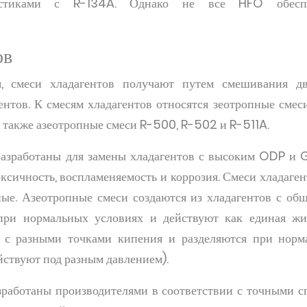
истиками с R-134A. Однако не все HFO обесп
ов
я, смеси хладагентов получают путем смешивания д
нтов. К смесям хладагентов относятся зеотропные смес
также азеотропные смеси R-500, R-502 и R-511A.
разработаны для замены хладагентов с высоким ODP и G
оксичность, воспламеняемость и коррозия. Смеси хладаге
ые. Азеотропные смеси создаются из хладагентов с об
при нормальных условиях и действуют как единая жи
в с разными точками кипения и разделяются при норм
йствуют под разным давлением).
зработаны производителями в соответствии с точными 