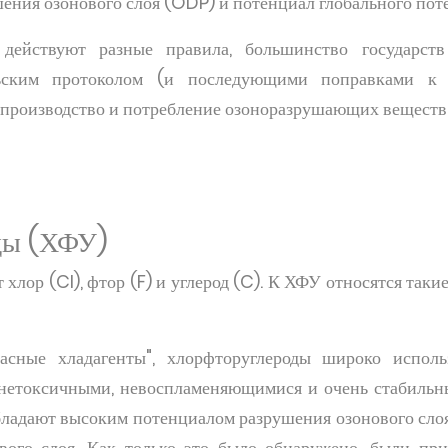
ения озонового слоя (ODP) и потенциал глобального по
действуют разные правила, большинство государств
ьским протоколом (и последующими поправками к
производство и потребление озоноразрушающих веществ
ды (ХФУ)
лор (Cl), фтор (F) и углерод (C). К ХФУ относятся такие 
пасные хладагенты", хлорфторуглероды широко исполь
 нетоксичными, невоспламеняющимися и очень стабильн
бладают высоким потенциалом разрушения озонового сл
вого слоя. Как только это было обнаружено, были пр