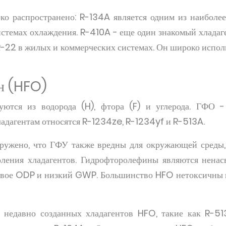
о распространено: R-134A является одним из наиболе
системах охлаждения. R-410A - еще один знакомый хладаг
R-22 в жилых и коммерческих системах. Он широко испол
н (HFO)
уются из водорода (H), фтора (F) и углерода. ГФО -
ладагентам относятся R-1234ze, R-1234yf и R-513A.
аружено, что ГФУ также вредны для окружающей среды
оления хладагентов. Гидрофторолефины являются нен
евое ODP и низкий GWP. Большинство HFO нетоксичны 
з недавно созданных хладагентов HFO, такие как R-51