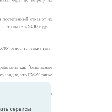
я постепенный отказ от их
я странах - к 2010 году.
ГХФУ относятся такие газы,
работаны как "безопасные
 очевидно, что ГХФУ также
а ГХФУ, предусматривая
ющихся странах.
вать сервисы