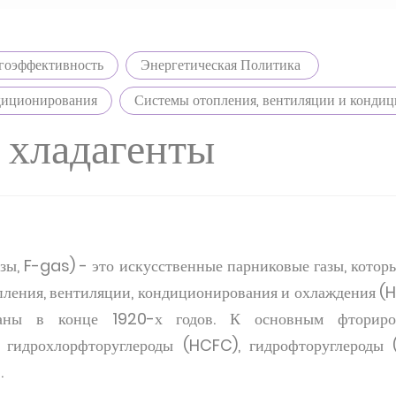
гоэффективность
Энергетическая Политика
диционирования
Системы отопления, вентиляции и конди
 хладагенты
зы, F-gas) - это искусственные парниковые газы, которы
опления, вентиляции, кондиционирования и охлаждения (H
таны в конце 1920-х годов. К основным фториров
, гидрохлорфторуглероды (HCFC), гидрофторуглероды 
.