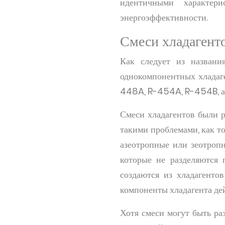
идентичными характер
энергоэффективности.
Смеси хладагент
Как следует из названи
однокомпонентных хладаге
448A, R-454A, R-454B, а 
Смеси хладагентов были 
такими проблемами, как т
азеотропные или зеотропн
которые не разделяются 
создаются из хладагенто
компоненты хладагента де
Хотя смеси могут быть ра