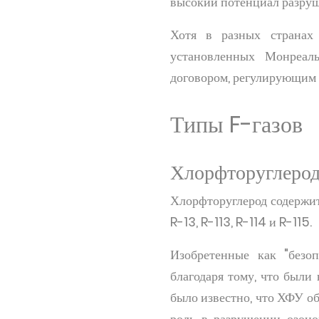
высокий потенциал разруш
Хотя в разных странах 
установленных Монреал
договором, регулирующим 
Типы F-газов
Хлорфторуглеро
Хлорфторуглерод содержит х
R-13, R-113, R-114 и R-115.
Изобретенные как "безо
благодаря тому, что были
было известно, что ХФУ о
роль в разрушении озоно