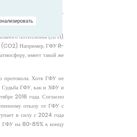
осятся хладагенты R-32, R-
онализировать
ального потепления (ПГП).
а (CO2). Например, ГФУ R-
атмосферу, имеет такой же
о протокола. Хотя ГФУ не
 Судьба ГФУ, как и ХФУ и
ябре 2016 года. Согласно
тепенному отказу от ГФУ с
упает в силу с 2024 года
ния ГФУ на 80-85% к концу