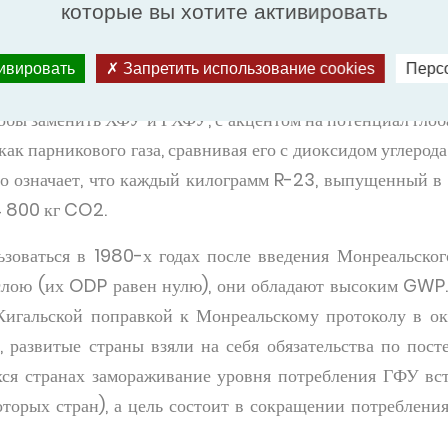
оды (ГФУ)
которые вы хотите активировать
тся из водорода (H), фтора (F) и углерода (C). К ГФУ отн
тивировать
Запретить использование cookies
Перс
52A и R-410A.
обы заменить ХФУ и ГХФУ, с акцентом на потенциал глоб
ак парникового газа, сравнивая его с диоксидом углерод
 означает, что каждый килограмм R-23, выпущенный в 
4 800 кг CO2.
зоваться в 1980-х годах после введения Монреальског
 слою (их ODP равен нулю), они обладают высоким GWP.
игальской поправкой к Монреальскому протоколу в окт
 развитые страны взяли на себя обязательства по пос
хся странах замораживание уровня потребления ГФУ вст
оторых стран), а цель состоит в сокращении потребле