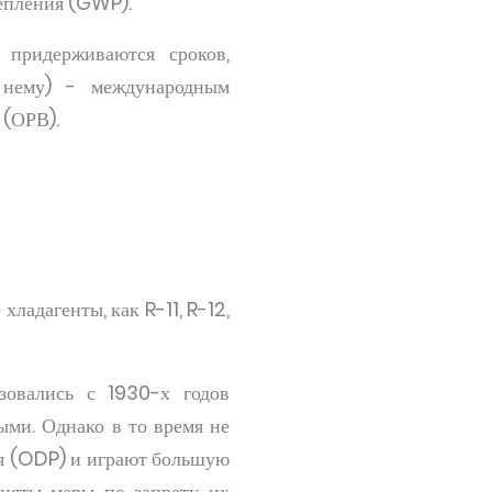
тепления (GWP).
 придерживаются сроков,
 нему) - международным
 (ОРВ).
хладагенты, как R-11, R-12,
зовались с 1930-х годов
ыми. Однако в то время не
оя (ODP) и играют большую
иняты меры по запрету их