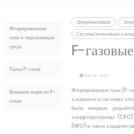
Декарбонизация
Энер
Фторированные
Система вентиляции и кон
газы и окружающая
F-газовые
среда
Типы F-газов
Dec 14, 2023
Фторированные газы (F-га
Влияние норм по F-
хладагента в системах от
газам
были впервые разрабо
хлорфторуглероды (CFC)
(HFO) и смеси хладагентов