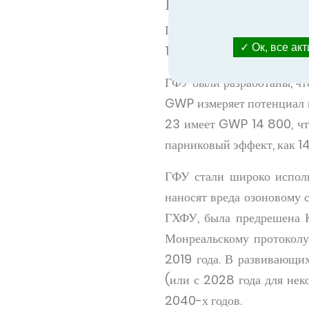
Гидрофторуглер
Гидрофторуглероды образую
Ок, все ак
125, R-134A, R-143A, R-1
ГФУ были разработаны, чт
GWP измеряет потенциал к
23 имеет GWP 14 800, что
парниковый эффект, как 1
ГФУ стали широко исполь
наносят вреда озоновому
ГХФУ, была предрешена К
Монреальскому протоколу,
2019 года. В развивающи
(или с 2028 года для нек
2040-х годов.