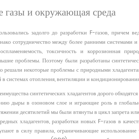
 газы и окружающая среда
льзовались задолго до разработки F-газов, причем в
днако сотрудничество между более ранними системами и
оспламеняемость, токсичность и коррозионная прир
льшие проблемы. Поэтому были разработаны синтетичес
ко решали некоторые проблемы с природными хладагента
 в системах отопления, вентиляции и кондиционирования
еимущества синтетических хладагентов дорого обходятся
нию дыры в озоновом слое и играющие роль в глобальн
яжении десятилетий мы были втянуты в цикл запрета ил
редных хладагентов, разработки новых F-газов в качеств
тупают в силу правила, ограничивающие использование