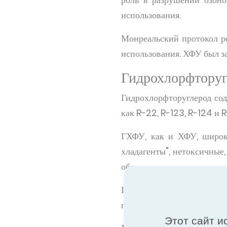
использования.
Монреальский протокол ре
использования. ХФУ был за
Гидрохлорфтору
Гидрохлорфторуглерод соде
как R-22, R-123, R-124 и 
ГХФУ, как и ХФУ, широко
хладагенты", нетоксичные
обладают высоким потенци
Позднейшая поправка к
постепенный отказ от них 
Этот сайт и