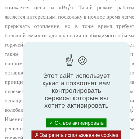
снижается цена за кВт/ч. Такой режим работы
является интересным, поскольку в ночное время легче
прерывать отопление, но в тоже время требует
большой емкости для хранения необходимого объема
горячей воды. Производство горячей воды может
также отвечать на две различные инструкции:
например, на 55 ° с в ночное время и на 40 ° с в
оставшееся время. Некоторые устройства работают по
Этот сайт использует
принципу « все или ничего », а другие - на
кукис и позволяет вам
контролировать
переменной скорости. Последние, в основном,
сервисы которые вы
оснащены компрессором с электронными
хотите активировать
колебаниями скорости (инверторная технология).
Именно установщик решает, какое оптимальное
Ок, все активировать
решение для управления пиковым потреблением
Запретить использование cookies
горячей воды в утренние часы, полдень и вечером.