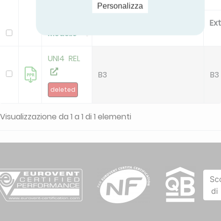
Personalizza
Internal Leakage class
Ex
Modello
UNI4 REL
B3
B3
deleted
Visualizzazione da 1 a 1 di 1 elementi
Sc
di