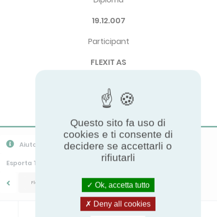
19.12.007
Participant
FLEXIT AS
Brand
Flexit
Questo sito fa uso di
cookies e ti consente di
decidere se accettarli o
Aiuto
Esporta CSV
Scarica PPR
rifiutarli
Esporta Tutti I Dati
Flexit/UNI
Ok, accetta tutto
Deny all cookies
Leakage